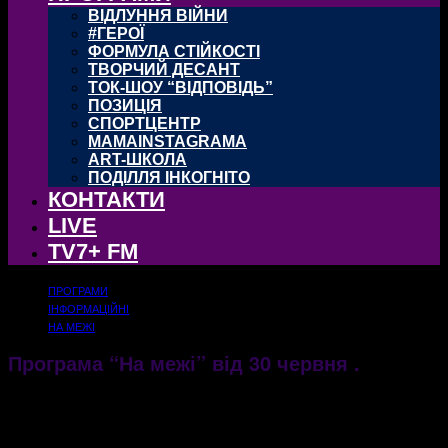
ВІДЛУННЯ ВІЙНИ
#ГЕРОЇ
ФОРМУЛА СТІЙКОСТІ
ТВОРЧИЙ ДЕСАНТ
ТОК-ШОУ “ВІДПОВІДЬ”
ПОЗИЦІЯ
СПОРТЦЕНТР
MAMAINSTAGRAMA
ART-ШКОЛА
ПОДІЛЛЯ ІНКОГНІТО
КОНТАКТИ
LIVE
TV7+ FM
ПРОГРАМИ
ІНФОРМАЦІЙНІ
НА МЕЖІ
Програма “На межі” від 30 червня .
03.07.2017
2823