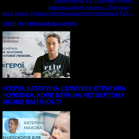
попередня стаття
Забруднений Буг. Підсумки тижня .
наступна стаття
Інформаційний тиждень . Підсумки
від 2 липня. Новини Хмельницького на телеканалі ТV7+ .
СТАТТІ ПО ТЕМІ
БІЛЬШЕ ВІД АВТОРА
#ГЕРОЇ. КАТЕРИНА СЕМЕНЮК ВТРАТИЛА
ЧОЛОВІКА, КОЛИ БУЛА НА ЧЕТВЕРТОМУ
МІСЯЦІ ВАГІТНОСТІ