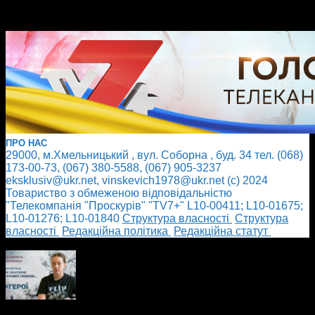
ПРО НАС
29000, м.Хмельницький , вул. Соборна , буд. 34 тел. (068)
173-00-73, (067) 380-5588, (067) 905-3237
eksklusiv@ukr.net, vinskevich1978@ukr.net (с) 2024
Товариство з обмеженою відповідальністю
"Телекомпанія "Проскурів" "TV7+" L10-00411; L10-01675;
L10-01276; L10-01840
Cтруктура власності
Cтруктура
власності
Редакційна політика
Редакційна статут
БІЛЬШЕ НОВИН