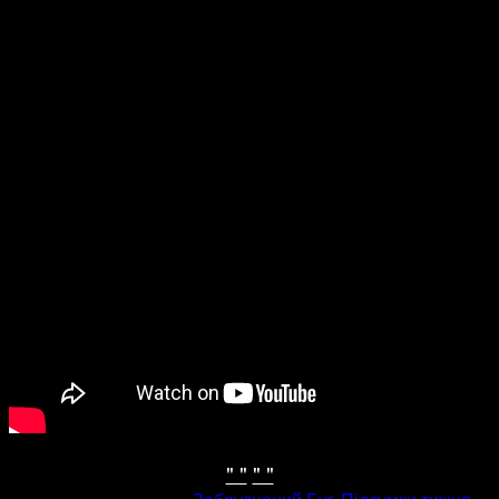
" "
" "