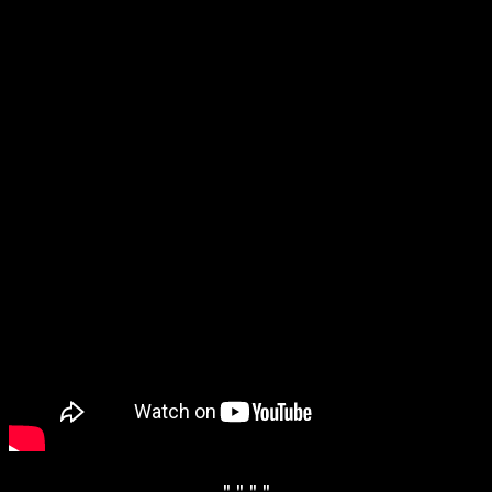
" "
" "