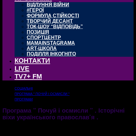
ВІДЛУННЯ ВІЙНИ
#ГЕРОЇ
ФОРМУЛА СТІЙКОСТІ
ТВОРЧИЙ ДЕСАНТ
ТОК-ШОУ “ВІДПОВІДЬ”
ПОЗИЦІЯ
СПОРТЦЕНТР
MAMAINSTAGRAMA
ART-ШКОЛА
ПОДІЛЛЯ ІНКОГНІТО
КОНТАКТИ
LIVE
TV7+ FM
СОЦІАЛЬНІ
ПРОГРАМА " ПОЧУЙ І ОСМИСЛИ "
ПРОГРАМИ
Програма ” Почуй і осмисли ” . Історічні
віхи українського православ’я .
18.01.2019
1438