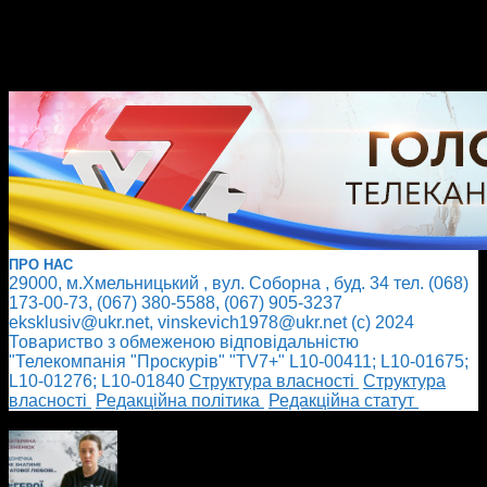
ПРО НАС
29000, м.Хмельницький , вул. Соборна , буд. 34 тел. (068)
173-00-73, (067) 380-5588, (067) 905-3237
eksklusiv@ukr.net, vinskevich1978@ukr.net (с) 2024
Товариство з обмеженою відповідальністю
"Телекомпанія "Проскурів" "TV7+" L10-00411; L10-01675;
L10-01276; L10-01840
Cтруктура власності
Cтруктура
власності
Редакційна політика
Редакційна статут
БІЛЬШЕ НОВИН