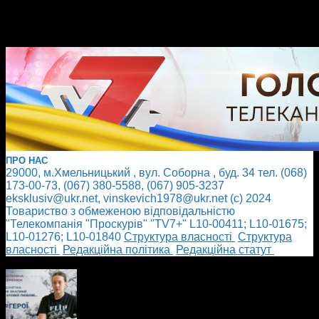
ПРО НАС
29000, м.Хмельницький , вул. Соборна , буд. 34 тел. (068)
173-00-73, (067) 380-5588, (067) 905-3237
eksklusiv@ukr.net, vinskevich1978@ukr.net (с) 2024
Товариство з обмеженою відповідальністю
"Телекомпанія "Проскурів" "TV7+" L10-00411; L10-01675;
L10-01276; L10-01840
Cтруктура власності
Cтруктура
власності
Редакційна політика
Редакційна статут
БІЛЬШЕ НОВИН