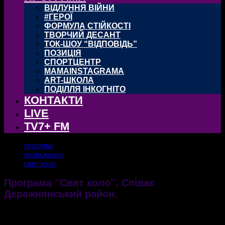
ВІДЛУННЯ ВІЙНИ
#ГЕРОЇ
ФОРМУЛА СТІЙКОСТІ
ТВОРЧИЙ ДЕСАНТ
ТОК-ШОУ “ВІДПОВІДЬ”
ПОЗИЦІЯ
СПОРТЦЕНТР
MAMAINSTAGRAMA
ART-ШКОЛА
ПОДІЛЛЯ ІНКОГНІТО
КОНТАКТИ
LIVE
TV7+ FM
ПРОГРАМИ
РОЗВАЖАЛЬНІ
СВЯТ КОЛО
Програма “Свят коло”. Співає
Деражнянський район.
18.08.2017
2604