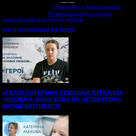
попередня стаття
«Червоний» у Хмельницькому .
наступна стаття
У Хмельницькому оголосили
черговий набір в патрульну поліцію.
СТАТТІ ПО ТЕМІ
БІЛЬШЕ ВІД АВТОРА
#ГЕРОЇ. КАТЕРИНА СЕМЕНЮК ВТРАТИЛА
ЧОЛОВІКА, КОЛИ БУЛА НА ЧЕТВЕРТОМУ
МІСЯЦІ ВАГІТНОСТІ