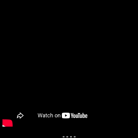
" "
" "