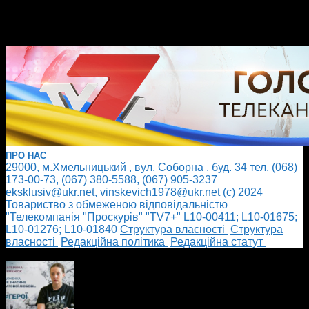
ПРО НАС
29000, м.Хмельницький , вул. Соборна , буд. 34 тел. (068)
173-00-73, (067) 380-5588, (067) 905-3237
eksklusiv@ukr.net, vinskevich1978@ukr.net (с) 2024
Товариство з обмеженою відповідальністю
"Телекомпанія "Проскурів" "TV7+" L10-00411; L10-01675;
L10-01276; L10-01840
Cтруктура власності
Cтруктура
власності
Редакційна політика
Редакційна статут
БІЛЬШЕ НОВИН