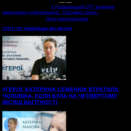
попередня стаття
У Наркевицькій ОТГ відкрили
комунальну хлібопекарню . Підсумки тижня .
наступна стаття
День комунальника
СТАТТІ ПО ТЕМІ
БІЛЬШЕ ВІД АВТОРА
#ГЕРОЇ. КАТЕРИНА СЕМЕНЮК ВТРАТИЛА
ЧОЛОВІКА, КОЛИ БУЛА НА ЧЕТВЕРТОМУ
МІСЯЦІ ВАГІТНОСТІ