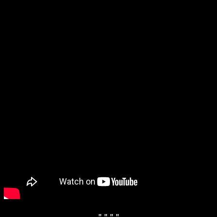
" "
" "