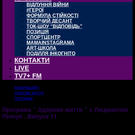
ВІДЛУННЯ ВІЙНИ
#ГЕРОЇ
ФОРМУЛА СТІЙКОСТІ
ТВОРЧИЙ ДЕСАНТ
ТОК-ШОУ “ВІДПОВІДЬ”
ПОЗИЦІЯ
СПОРТЦЕНТР
MAMAINSTAGRAMA
ART-ШКОЛА
ПОДІЛЛЯ ІНКОГНІТО
КОНТАКТИ
LIVE
TV7+ FM
ІНФОРМАЦІЙНІ
ЗДОРОВЕ ЖИТТЯ
ПРОГРАМИ
Програма ” Здорове життя ” з Людмилою
Пінчук . Випуск 11
19.03.2018
1895