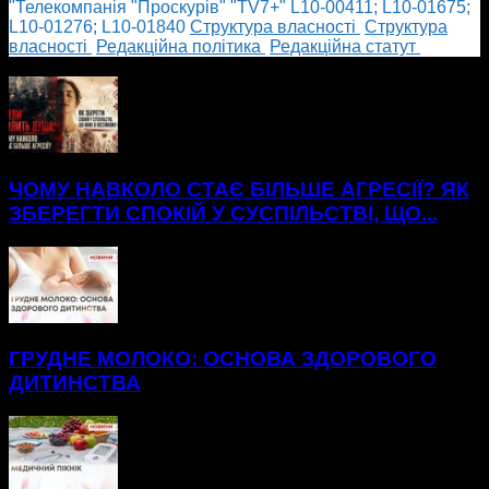
"Телекомпанія "Проскурів" "TV7+" L10-00411; L10-01675;
L10-01276; L10-01840
Cтруктура власності
Cтруктура
власності
Редакційна політика
Редакційна статут
БІЛЬШЕ НОВИН
ЧОМУ НАВКОЛО СТАЄ БІЛЬШЕ АГРЕСІЇ? ЯК
ЗБЕРЕГТИ СПОКІЙ У СУСПІЛЬСТВІ, ЩО...
ГРУДНЕ МОЛОКО: ОСНОВА ЗДОРОВОГО
ДИТИНСТВА