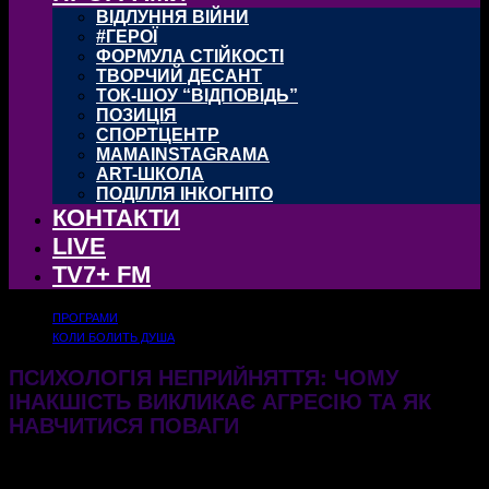
ВІДЛУННЯ ВІЙНИ
#ГЕРОЇ
ФОРМУЛА СТІЙКОСТІ
ТВОРЧИЙ ДЕСАНТ
ТОК-ШОУ “ВІДПОВІДЬ”
ПОЗИЦІЯ
СПОРТЦЕНТР
MAMAINSTAGRAMA
ART-ШКОЛА
ПОДІЛЛЯ ІНКОГНІТО
КОНТАКТИ
LIVE
TV7+ FM
ПРОГРАМИ
КОЛИ БОЛИТЬ ДУША
ПСИХОЛОГІЯ НЕПРИЙНЯТТЯ: ЧОМУ
ІНАКШІСТЬ ВИКЛИКАЄ АГРЕСІЮ ТА ЯК
НАВЧИТИСЯ ПОВАГИ
02.07.2026
185