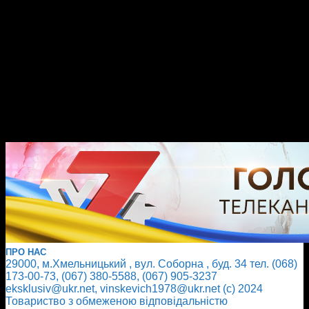
ПРО НАС
29000, м.Хмельницький , вул. Соборна , буд. 34 тел. (068)
173-00-73, (067) 380-5588, (067) 905-3237
eksklusiv@ukr.net, vinskevich1978@ukr.net (с) 2024
Товариство з обмеженою відповідальністю