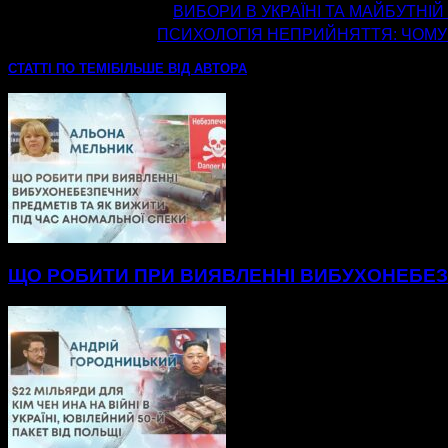
попередня стаття
ВИБОРИ В УКРАЇНІ ТА МАЙБУТНІЙ
наступна стаття
ПСИХОЛОГІЯ НЕПРИЙНЯТТЯ: ЧОМУ 
СТАТТІ ПО ТЕМІ
БІЛЬШЕ ВІД АВТОРА
ЩО РОБИТИ ПРИ ВИЯВЛЕННІ ВИБУХОНЕБЕЗП