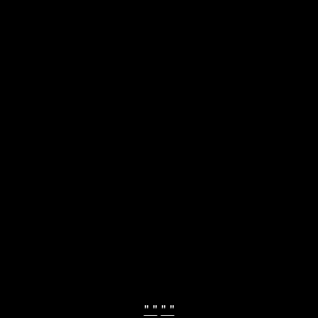
" "
" "