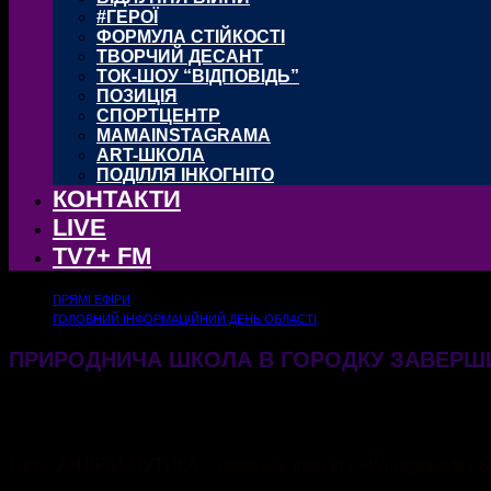
#ГЕРОЇ
ФОРМУЛА СТІЙКОСТІ
ТВОРЧИЙ ДЕСАНТ
ТОК-ШОУ “ВІДПОВІДЬ”
ПОЗИЦІЯ
СПОРТЦЕНТР
MAMAINSTAGRAMA
ART-ШКОЛА
ПОДІЛЛЯ ІНКОГНІТО
КОНТАКТИ
LIVE
TV7+ FM
ПРЯМІ ЕФІРИ
ГОЛОВНИЙ ІНФОРМАЦІЙНИЙ ДЕНЬ ОБЛАСТІ
ПРИРОДНИЧА ШКОЛА В ГОРОДКУ ЗАВЕРШИ
02.07.2026
113
Гість: АНДРІЙ МУТИКА – керівник проєкту «Winogradskiy S