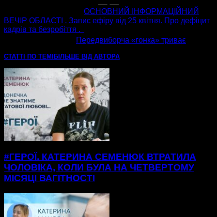
попередня стаття
ОСНОВНИЙ ІНФОРМАЦІЙНИЙ
ВЕЧІР ОБЛАСТІ . Запис ефіру від 25 квітня. Про дефіцит
кадрів та безробіття .
наступна стаття
Передвиборча «гонка» триває
СТАТТІ ПО ТЕМІ
БІЛЬШЕ ВІД АВТОРА
#ГЕРОЇ. КАТЕРИНА СЕМЕНЮК ВТРАТИЛА
ЧОЛОВІКА, КОЛИ БУЛА НА ЧЕТВЕРТОМУ
МІСЯЦІ ВАГІТНОСТІ