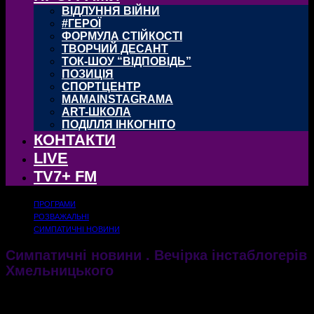
ВІДЛУННЯ ВІЙНИ
#ГЕРОЇ
ФОРМУЛА СТІЙКОСТІ
ТВОРЧИЙ ДЕСАНТ
ТОК-ШОУ “ВІДПОВІДЬ”
ПОЗИЦІЯ
СПОРТЦЕНТР
MAMAINSTAGRAMA
ART-ШКОЛА
ПОДІЛЛЯ ІНКОГНІТО
КОНТАКТИ
LIVE
TV7+ FM
ПРОГРАМИ
РОЗВАЖАЛЬНІ
СИМПАТИЧНІ НОВИНИ
Симпатичні новини . Вечірка інстаблогерів
Хмельницького
26.04.2018
1640