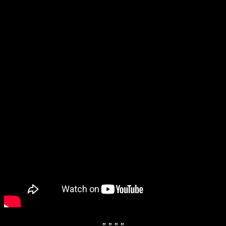
" "
" "