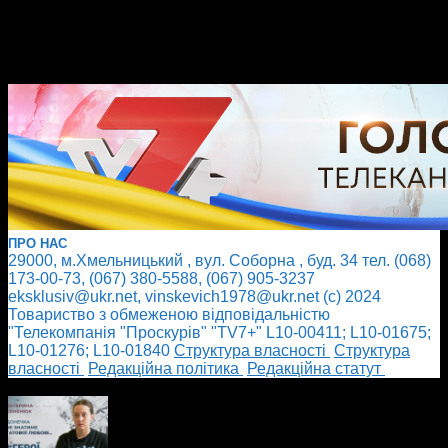
ПРО НАС
29000, м.Хмельницький , вул. Соборна , буд. 34 тел. (068)
173-00-73, (067) 380-5588, (067) 905-3237
eksklusiv@ukr.net, vinskevich1978@ukr.net (с) 2024
Товариство з обмеженою відповідальністю
"Телекомпанія "Проскурів" "TV7+" L10-00411; L10-01675;
L10-01276; L10-01840
Cтруктура власності
Cтруктура
власності
Редакційна політика
Редакційна статут
БІЛЬШЕ НОВИН