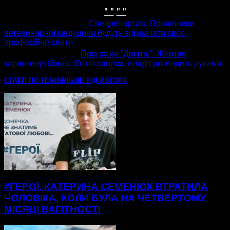
" "
" "
попередня стаття
Спецрепортаж. Працівники
ветеринарної медицини будуть відзначати своє
професійне свято
наступна стаття
Програма ”Досить“. Жертви
карантину: бізнес б’є на сполох, влада розводить руками
СТАТТІ ПО ТЕМІ
БІЛЬШЕ ВІД АВТОРА
#ГЕРОЇ. КАТЕРИНА СЕМЕНЮК ВТРАТИЛА
ЧОЛОВІКА, КОЛИ БУЛА НА ЧЕТВЕРТОМУ
МІСЯЦІ ВАГІТНОСТІ