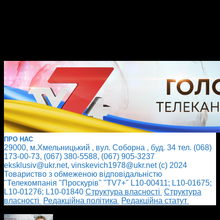
ПРО НАС
29000, м.Хмельницький , вул. Соборна , буд. 34 тел. (068)
173-00-73, (067) 380-5588, (067) 905-3237
eksklusiv@ukr.net, vinskevich1978@ukr.net (с) 2024
Товариство з обмеженою відповідальністю
"Телекомпанія "Проскурів" "TV7+" L10-00411; L10-01675;
L10-01276; L10-01840
Cтруктура власності
Cтруктура
власності
Редакційна політика
Редакційна статут
БІЛЬШЕ НОВИН