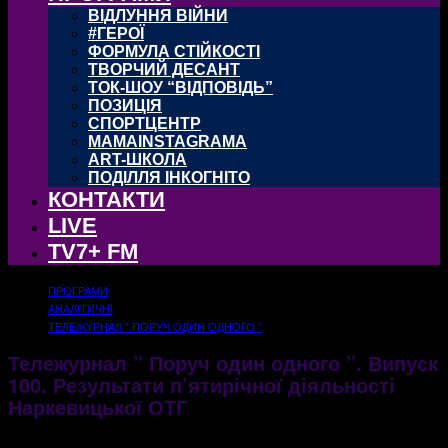
ВІДЛУННЯ ВІЙНИ
#ГЕРОЇ
ФОРМУЛА СТІЙКОСТІ
ТВОРЧИЙ ДЕСАНТ
ТОК-ШОУ “ВІДПОВІДЬ”
ПОЗИЦІЯ
СПОРТЦЕНТР
MAMAINSTAGRAMA
ART-ШКОЛА
ПОДІЛЛЯ ІНКОГНІТО
КОНТАКТИ
LIVE
TV7+ FM
ПРОГРАМИ
АНАЛІТИЧНІ
ТЕЛЕЖУРНАЛ ” ПОРУЧ ОДИН ОДНОГО ”
Тележурнал ” Поруч один одного ”. Випуск
100. Результати п’ятирічної діяльності
Наркевицької ОТГ
07.08.2020