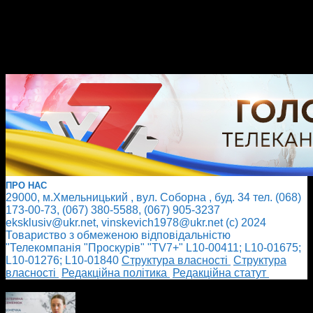
ПРО НАС
29000, м.Хмельницький , вул. Соборна , буд. 34 тел. (068)
173-00-73, (067) 380-5588, (067) 905-3237
eksklusiv@ukr.net, vinskevich1978@ukr.net (с) 2024
Товариство з обмеженою відповідальністю
"Телекомпанія "Проскурів" "TV7+" L10-00411; L10-01675;
L10-01276; L10-01840
Cтруктура власності
Cтруктура
власності
Редакційна політика
Редакційна статут
БІЛЬШЕ НОВИН