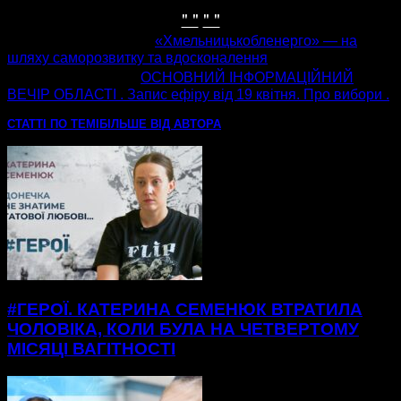
" "
" "
попередня стаття
«Хмельницькобленерго» — на
шляху саморозвитку та вдосконалення
наступна стаття
ОСНОВНИЙ ІНФОРМАЦІЙНИЙ
ВЕЧІР ОБЛАСТІ . Запис ефіру від 19 квітня. Про вибори .
СТАТТІ ПО ТЕМІ
БІЛЬШЕ ВІД АВТОРА
#ГЕРОЇ. КАТЕРИНА СЕМЕНЮК ВТРАТИЛА
ЧОЛОВІКА, КОЛИ БУЛА НА ЧЕТВЕРТОМУ
МІСЯЦІ ВАГІТНОСТІ