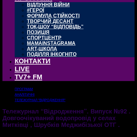
ВІДЛУННЯ ВІЙНИ
#ГЕРОЇ
ФОРМУЛА СТІЙКОСТІ
ТВОРЧИЙ ДЕСАНТ
ТОК-ШОУ “ВІДПОВІДЬ”
ПОЗИЦІЯ
СПОРТЦЕНТР
MAMAINSTAGRAMA
ART-ШКОЛА
ПОДІЛЛЯ ІНКОГНІТО
КОНТАКТИ
LIVE
TV7+ FM
ПРОГРАМИ
АНАЛІТИЧНІ
ТЕЛЕЖУРНАЛ "ВІДРОДЖЕННЯ"
Тележурнал “Відродження”. Випуск №92 .
Довгоочікуваний водопровід у селах
Митківці , Шрубків Меджибізької ОТГ .
20.04.2018