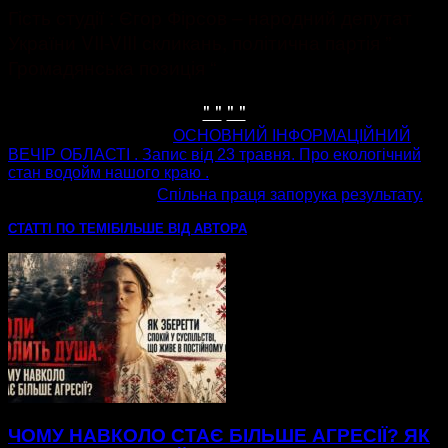
Гість студії : Єгор Фірсов – народний депутат
України VII-VIII скликань, політична партія ”
Громадянська позиція “
" "
" "
попередня стаття
ОСНОВНИЙ ІНФОРМАЦІЙНИЙ
ВЕЧІР ОБЛАСТІ . Запис від 23 травня. Про екологічний
стан водойм нашого краю .
наступна стаття
Спільна праця запорука результату.
СТАТТІ ПО ТЕМІ
БІЛЬШЕ ВІД АВТОРА
ЧОМУ НАВКОЛО СТАЄ БІЛЬШЕ АГРЕСІЇ? ЯК