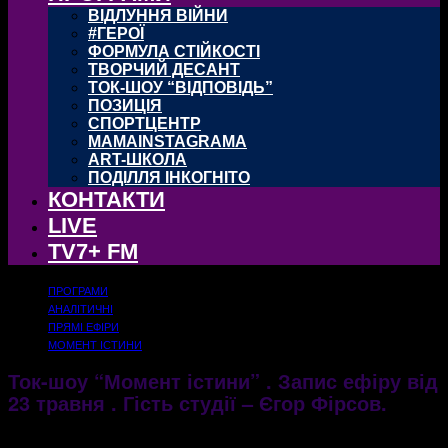
ВІДЛУННЯ ВІЙНИ
#ГЕРОЇ
ФОРМУЛА СТІЙКОСТІ
ТВОРЧИЙ ДЕСАНТ
ТОК-ШОУ “ВІДПОВІДЬ”
ПОЗИЦІЯ
СПОРТЦЕНТР
MAMAINSTAGRAMA
ART-ШКОЛА
ПОДІЛЛЯ ІНКОГНІТО
КОНТАКТИ
LIVE
TV7+ FM
ПРОГРАМИ
АНАЛІТИЧНІ
ПРЯМІ ЕФІРИ
МОМЕНТ ІСТИНИ
Ток-шоу “Момент істини” . Запис ефіру від
23 травня . Гість студії – Єгор Фірсов.
24.05.2018