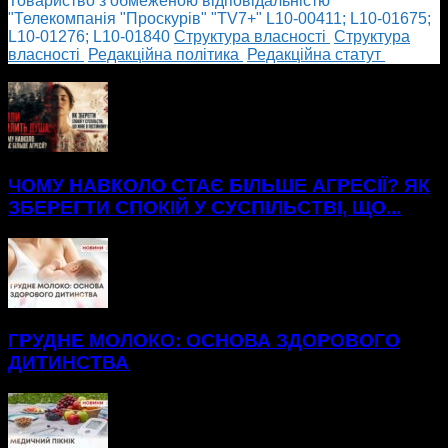
Товариство з обмеженою відповідальністю
"Телекомпанія "Проскурів" "TV7+" L10-00411; L10-01675;
L10-01276; L10-01840
Cтруктура власності
Cтруктура
власності
Редакційна політика
Редакційна статут
БІЛЬШЕ НОВИН
ЧОМУ НАВКОЛО СТАЄ БІЛЬШЕ АГРЕСІЇ? ЯК
ЗБЕРЕГТИ СПОКІЙ У СУСПІЛЬСТВІ, ЩО...
ГРУДНЕ МОЛОКО: ОСНОВА ЗДОРОВОГО
ДИТИНСТВА