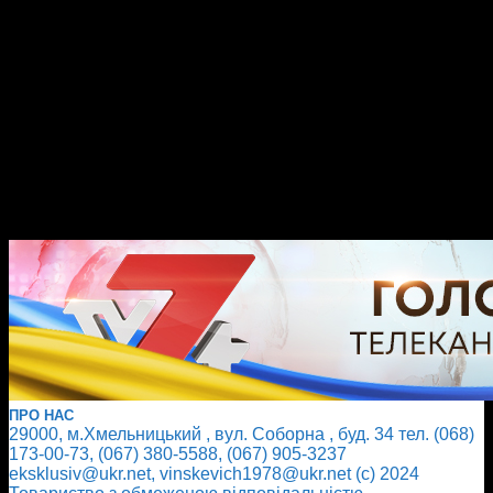
ПРО НАС
29000, м.Хмельницький , вул. Соборна , буд. 34 тел. (068)
173-00-73, (067) 380-5588, (067) 905-3237
eksklusiv@ukr.net, vinskevich1978@ukr.net (с) 2024