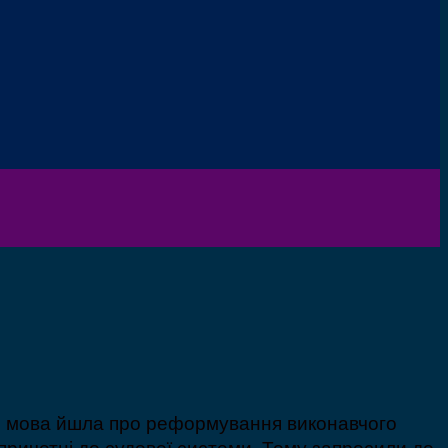
ині мова йшла про реформування виконавчого
 причетні до судової системи. Тому запросили до