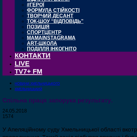
#ГЕРОЇ
ФОРМУЛА СТІЙКОСТІ
ТВОРЧИЙ ДЕСАНТ
ТОК-ШОУ “ВІДПОВІДЬ”
ПОЗИЦІЯ
СПОРТЦЕНТР
MAMAINSTAGRAMA
ART-ШКОЛА
ПОДІЛЛЯ ІНКОГНІТО
КОНТАКТИ
LIVE
TV7+ FM
НОВИНИ ХМЕЛЬНИЦЬКОГО
ХМЕЛЬНИЦЬКИЙ
Спільна праця запорука результату.
24.05.2018
1574
У Апеляційному суду Хмельницької області вкот
провадження. Такий захід відбувся вперше і був 