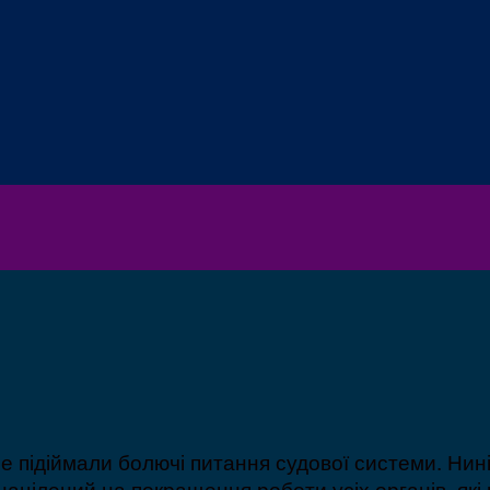
ре підіймали болючі питання судової системи. Н
націлений на покращення роботи усіх органів, які