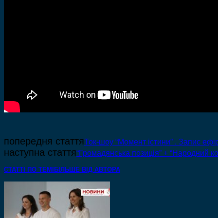
попередня стаття
Ток-шоу “Момент істини” . Запис ефіру
наступна стаття
“Громадянська позиція” + “Народний к
СТАТТІ ПО ТЕМІ
БІЛЬШЕ ВІД АВТОРА