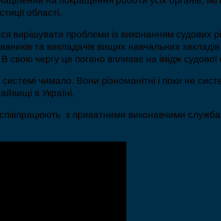
стиції області.
ися вирішувати проблеми із виконанням судових р
правників та викладачів вищих навчальних закладі
В свою чергу це погано впливає на імідж судової 
й системі чимало. Вони різноманітні і поки не сис
айвищі в Україні.
 співпрацюють з приватними виконавчими службами