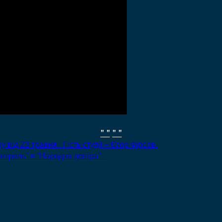
" "
" "
 від 23 травня . Гість студії – Єгор Фірсов.
онтроль” = “Народна довіра”