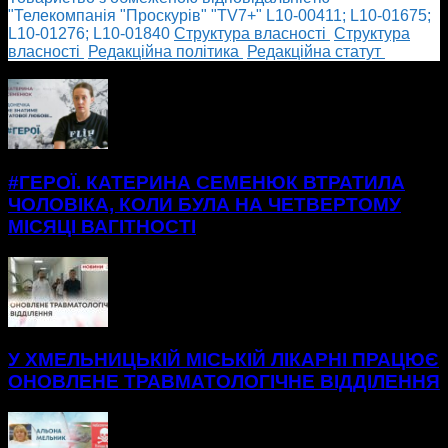
"Телекомпанія "Проскурів" "TV7+" L10-00411; L10-01675;
L10-01276; L10-01840
Cтруктура власності
Cтруктура
власності
Редакційна політика
Редакційна статут
БІЛЬШЕ НОВИН
#ГЕРОЇ. КАТЕРИНА СЕМЕНЮК ВТРАТИЛА
ЧОЛОВІКА, КОЛИ БУЛА НА ЧЕТВЕРТОМУ
МІСЯЦІ ВАГІТНОСТІ
У ХМЕЛЬНИЦЬКІЙ МІСЬКІЙ ЛІКАРНІ ПРАЦЮЄ
ОНОВЛЕНЕ ТРАВМАТОЛОГІЧНЕ ВІДДІЛЕННЯ