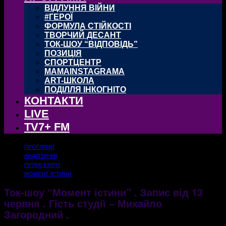
ВІДЛУННЯ ВІЙНИ
#ГЕРОЇ
ФОРМУЛА СТІЙКОСТІ
ТВОРЧИЙ ДЕСАНТ
ТОК-ШОУ “ВІДПОВІДЬ”
ПОЗИЦІЯ
СПОРТЦЕНТР
MAMAINSTAGRAMA
ART-ШКОЛА
ПОДІЛЛЯ ІНКОГНІТО
КОНТАКТИ
LIVE
TV7+ FM
ПРОГРАМИ
АНАЛІТИЧНІ
ПРЯМІ ЕФІРИ
МОМЕНТ ІСТИНИ
Ток-шоу “Момент істини” . Запис від 13
червня . Гість студії – Михайло
Загородний .