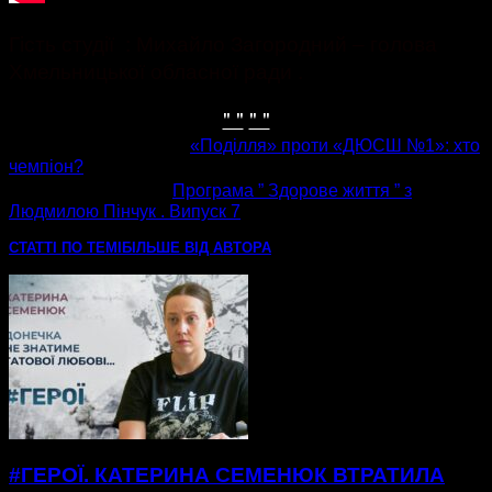
Гість студії : Михайло Загородний – голова
Хмельницької обласної ради .
" "
" "
попередня стаття
«Поділля» проти «ДЮСШ №1»: хто
чемпіон?
наступна стаття
Програма ” Здорове життя ” з
Людмилою Пінчук . Випуск 7
СТАТТІ ПО ТЕМІ
БІЛЬШЕ ВІД АВТОРА
#ГЕРОЇ. КАТЕРИНА СЕМЕНЮК ВТРАТИЛА