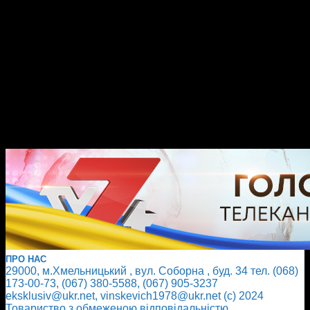
ПРО НАС
29000, м.Хмельницький , вул. Соборна , буд. 34 тел. (068)
173-00-73, (067) 380-5588, (067) 905-3237
eksklusiv@ukr.net, vinskevich1978@ukr.net (с) 2024
Товариство з обмеженою відповідальністю