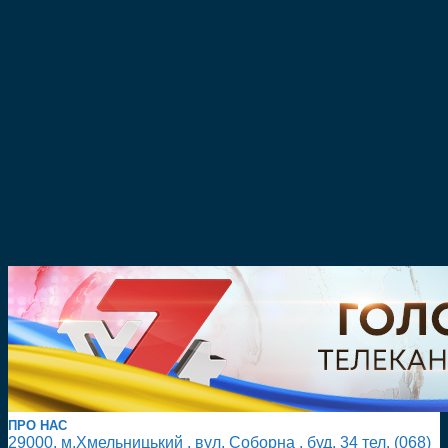
ПРО НАС
29000, м.Хмельницький , вул. Соборна , буд. 34 тел. (068)