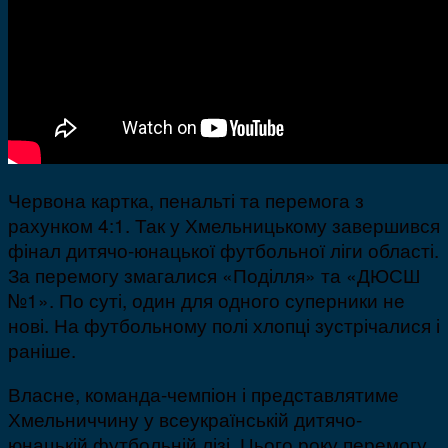
Червона картка, пенальті та перемога з
рахунком 4:1. Так у Хмельницькому завершився
фінал дитячо-юнацької футбольної ліги області.
За перемогу змагалися «Поділля» та «ДЮСШ
№1». По суті, один для одного суперники не
нові. На футбольному полі хлопці зустрічалися і
раніше.
Власне, команда-чемпіон і представлятиме
Хмельниччину у всеукраїнській дитячо-
юнацькій футбольній лізі. Цього року перемогу