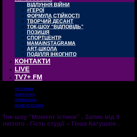
ВІДЛУННЯ ВІЙНИ
#ГЕРОЇ
ФОРМУЛА СТІЙКОСТІ
ТВОРЧИЙ ДЕСАНТ
ТОК-ШОУ “ВІДПОВІДЬ”
ПОЗИЦІЯ
СПОРТЦЕНТР
MAMAINSTAGRAMA
ART-ШКОЛА
ПОДІЛЛЯ ІНКОГНІТО
КОНТАКТИ
LIVE
TV7+ FM
ПРОГРАМИ
АНАЛІТИЧНІ
ПРЯМІ ЕФІРИ
МОМЕНТ ІСТИНИ
Ток-шоу “Момент істини” . Запис від 9
лютого . Гість студії – Гоша Катушкін .
14.02.2018