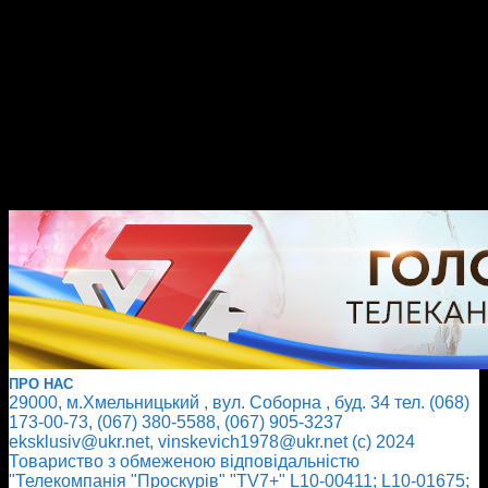
ПРО НАС
29000, м.Хмельницький , вул. Соборна , буд. 34 тел. (068)
173-00-73, (067) 380-5588, (067) 905-3237
eksklusiv@ukr.net, vinskevich1978@ukr.net (с) 2024
Товариство з обмеженою відповідальністю
"Телекомпанія "Проскурів" "TV7+" L10-00411; L10-01675;