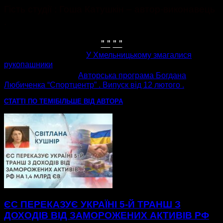
Гість студії : Гоша Катушкін – автор-виконавець
.
" "
" "
попередня стаття
У Хмельницькому змагалися
рукопашники
наступна стаття
Авторська програма Богдана
Любиченка “Спортцентр” . Випуск від 12 лютого .
СТАТТІ ПО ТЕМІ
БІЛЬШЕ ВІД АВТОРА
ЄС ПЕРЕКАЗУЄ УКРАЇНІ 5-Й ТРАНШ З
ДОХОДІВ ВІД ЗАМОРОЖЕНИХ АКТИВІВ РФ