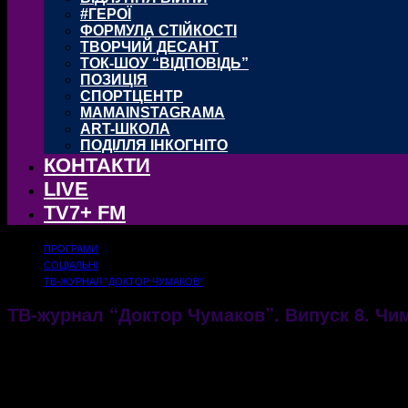
#ГЕРОЇ
ФОРМУЛА СТІЙКОСТІ
ТВОРЧИЙ ДЕСАНТ
ТОК-ШОУ “ВІДПОВІДЬ”
ПОЗИЦІЯ
СПОРТЦЕНТР
MAMAINSTAGRAMA
ART-ШКОЛА
ПОДІЛЛЯ ІНКОГНІТО
КОНТАКТИ
LIVE
TV7+ FM
ПРОГРАМИ
СОЦІАЛЬНІ
ТВ-ЖУРНАЛ "ДОКТОР ЧУМАКОВ"
ТВ-журнал “Доктор Чумаков”. Випуск 8. Чи
30.04.2020
1876