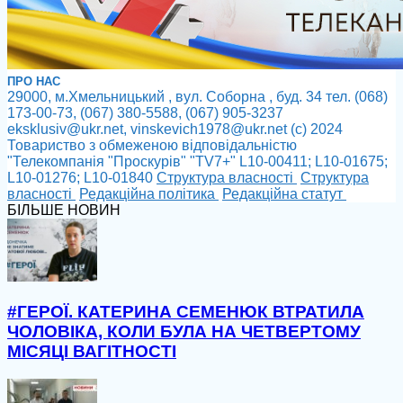
ПРО НАС
29000, м.Хмельницький , вул. Соборна , буд. 34 тел. (068)
173-00-73, (067) 380-5588, (067) 905-3237
eksklusiv@ukr.net, vinskevich1978@ukr.net (с) 2024
Товариство з обмеженою відповідальністю
"Телекомпанія "Проскурів" "TV7+" L10-00411; L10-01675;
L10-01276; L10-01840
Cтруктура власності
Cтруктура
власності
Редакційна політика
Редакційна статут
БІЛЬШЕ НОВИН
#ГЕРОЇ. КАТЕРИНА СЕМЕНЮК ВТРАТИЛА
ЧОЛОВІКА, КОЛИ БУЛА НА ЧЕТВЕРТОМУ
МІСЯЦІ ВАГІТНОСТІ