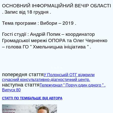
ОСНОВНИЙ ІНФОРМАЦІЙНИЙ ВЕЧІР ОБЛАСТІ
. Запис від 18 грудня .
Тема програми : Вибори – 2019 .
Гості студії : Андрій Попик – координатор
Громадської мережі ОПОРА та Олег Черненко
– голова ГО ” Хмельницька ініціатива ” .
" "
" "
попередня стаття
У Полонській ОТГ відкрили
сучасний консультативно-діагностичний центр.
наступна стаття
Тележурнал ” Поруч один одного ” .
Випуск 80
СТАТТІ ПО ТЕМІ
БІЛЬШЕ ВІД АВТОРА