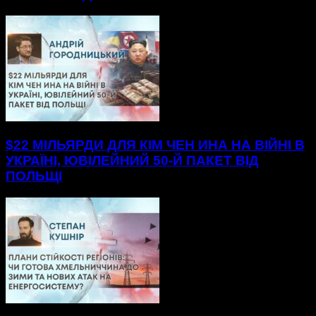
$22 МІЛЬЯРДИ ДЛЯ КІМ ЧЕН ИНА НА ВІЙНІ В
УКРАЇНІ, ЮВІЛЕЙНИЙ 50-Й ПАКЕТ ВІД
ПОЛЬЩІ