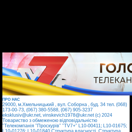
ПРО НАС
29000, м.Хмельницький , вул. Соборна , буд. 34 тел. (068)
173-00-73, (067) 380-5588, (067) 905-3237
eksklusiv@ukr.net, vinskevich1978@ukr.net (с) 2024
Товариство з обмеженою відповідальністю
"Телекомпанія "Проскурів" "TV7+" L10-00411; L10-01675;
L10-01276; L10-01840
Cтруктура власності
Cтруктура