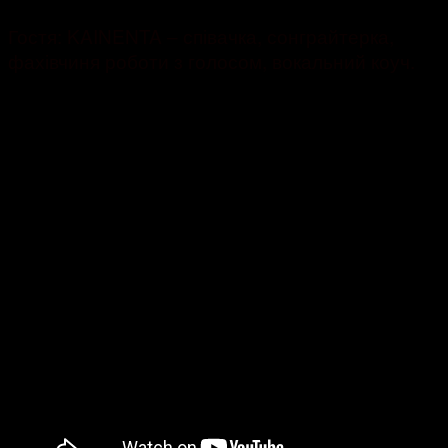
Гостя: KAINENTA – співачка, сонграйтерка,
фахівчиня роботи з голосом, вокальний коуч.