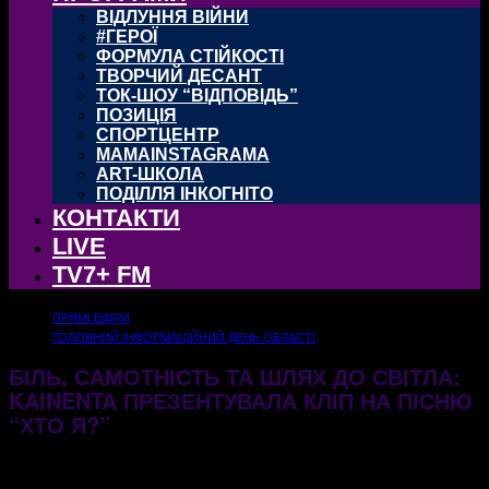
ВІДЛУННЯ ВІЙНИ
#ГЕРОЇ
ФОРМУЛА СТІЙКОСТІ
ТВОРЧИЙ ДЕСАНТ
ТОК-ШОУ “ВІДПОВІДЬ”
ПОЗИЦІЯ
СПОРТЦЕНТР
MAMAINSTAGRAMA
ART-ШКОЛА
ПОДІЛЛЯ ІНКОГНІТО
КОНТАКТИ
LIVE
TV7+ FM
ПРЯМІ ЕФІРИ
ГОЛОВНИЙ ІНФОРМАЦІЙНИЙ ДЕНЬ ОБЛАСТІ
БІЛЬ, САМОТНІСТЬ ТА ШЛЯХ ДО СВІТЛА:
KAINENTA ПРЕЗЕНТУВАЛА КЛІП НА ПІСНЮ
“ХТО Я?”
06.07.2026
90