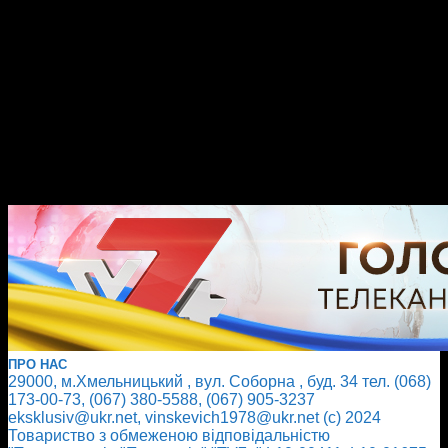
ПРО НАС
29000, м.Хмельницький , вул. Соборна , буд. 34 тел. (068)
173-00-73, (067) 380-5588, (067) 905-3237
eksklusiv@ukr.net, vinskevich1978@ukr.net (с) 2024
Товариство з обмеженою відповідальністю