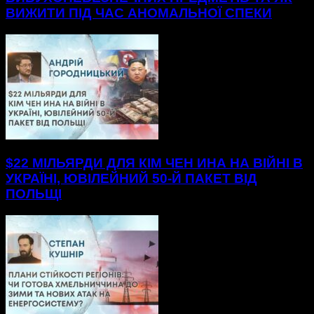
ВИЖИТИ ПІД ЧАС АНОМАЛЬНОЇ СПЕКИ
$22 МІЛЬЯРДИ ДЛЯ КІМ ЧЕН ИНА НА ВІЙНІ В
УКРАЇНІ, ЮВІЛЕЙНИЙ 50-Й ПАКЕТ ВІД
ПОЛЬЩІ