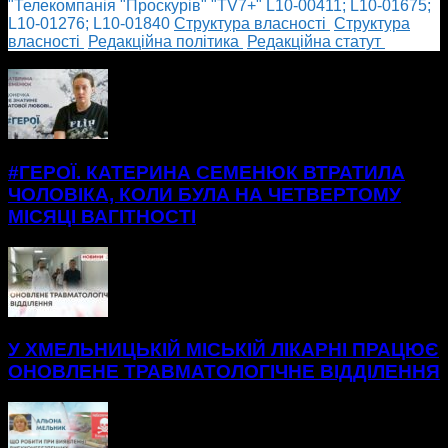
"Телекомпанія "Проскурів" "TV7+" L10-00411; L10-01675;
L10-01276; L10-01840
Cтруктура власності
Cтруктура
власності
Редакційна політика
Редакційна статут
БІЛЬШЕ НОВИН
#ГЕРОЇ. КАТЕРИНА СЕМЕНЮК ВТРАТИЛА
ЧОЛОВІКА, КОЛИ БУЛА НА ЧЕТВЕРТОМУ
МІСЯЦІ ВАГІТНОСТІ
У ХМЕЛЬНИЦЬКІЙ МІСЬКІЙ ЛІКАРНІ ПРАЦЮЄ
ОНОВЛЕНЕ ТРАВМАТОЛОГІЧНЕ ВІДДІЛЕННЯ