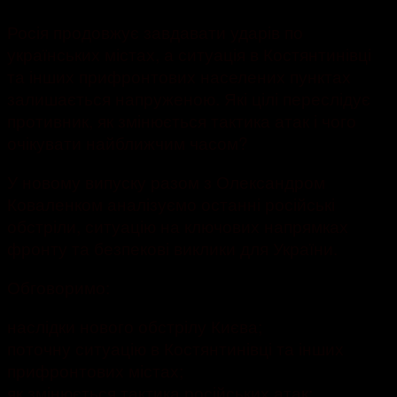
Росія продовжує завдавати ударів по
українських містах, а ситуація в Костянтинівці
та інших прифронтових населених пунктах
залишається напруженою. Які цілі переслідує
противник, як змінюється тактика атак і чого
очікувати найближчим часом?
У новому випуску разом з Олександром
Коваленком аналізуємо останні російські
обстріли, ситуацію на ключових напрямках
фронту та безпекові виклики для України.
Обговоримо:
наслідки нового обстрілу Києва;
поточну ситуацію в Костянтинівці та інших
прифронтових містах;
як змінюється тактика російських атак;