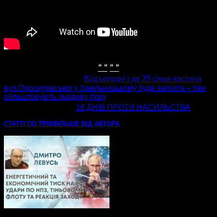
" "
" "
попередня стаття
Відсьогодні і до 25 січня частина
вул.Проскурівської у Хмельницькому буде закрита – там
облаштовують льодову гірку
наступна стаття
16 ДНІВ ПРОТИ НАСИЛЬСТВА
СТАТТІ ПО ТЕМІ
БІЛЬШЕ ВІД АВТОРА