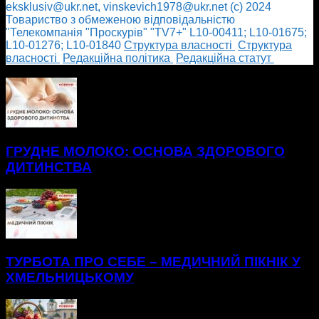
eksklusiv@ukr.net, vinskevich1978@ukr.net (с) 2024
Товариство з обмеженою відповідальністю
"Телекомпанія "Проскурів" "TV7+" L10-00411; L10-01675;
L10-01276; L10-01840
Cтруктура власності
Cтруктура
власності
Редакційна політика
Редакційна статут
БІЛЬШЕ НОВИН
ГРУДНЕ МОЛОКО: ОСНОВА ЗДОРОВОГО
ДИТИНСТВА
ТУРБОТА ПРО СЕБЕ – МЕДИЧНИЙ ПІКНІК У
ХМЕЛЬНИЦЬКОМУ