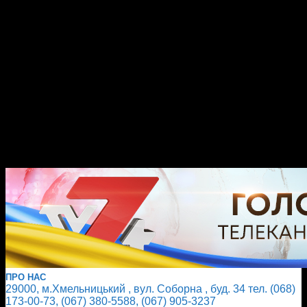
ПРО НАС
29000, м.Хмельницький , вул. Соборна , буд. 34 тел. (068)
173-00-73, (067) 380-5588, (067) 905-3237