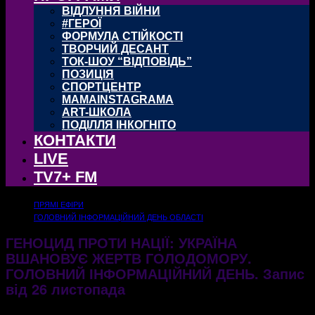
ВІДЛУННЯ ВІЙНИ
#ГЕРОЇ
ФОРМУЛА СТІЙКОСТІ
ТВОРЧИЙ ДЕСАНТ
ТОК-ШОУ “ВІДПОВІДЬ”
ПОЗИЦІЯ
СПОРТЦЕНТР
MAMAINSTAGRAMA
ART-ШКОЛА
ПОДІЛЛЯ ІНКОГНІТО
КОНТАКТИ
LIVE
TV7+ FM
ПРЯМІ ЕФІРИ
ГОЛОВНИЙ ІНФОРМАЦІЙНИЙ ДЕНЬ ОБЛАСТІ
ГЕНОЦИД ПРОТИ НАЦІЇ: УКРАЇНА
ВШАНОВУЄ ЖЕРТВ ГОЛОДОМОРУ.
ГОЛОВНИЙ ІНФОРМАЦІЙНИЙ ДЕНЬ. Запис
від 26 листопада
29.11.2021