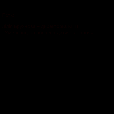
759
Гість:
Лілія Брухнова – директорка КНП
«Хмельницька обласна дитяча лікарня».