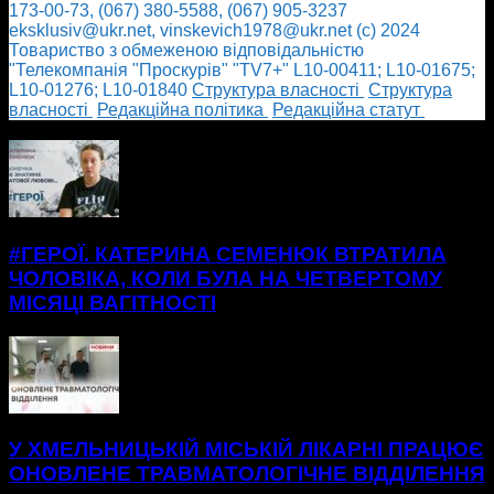
173-00-73, (067) 380-5588, (067) 905-3237
eksklusiv@ukr.net, vinskevich1978@ukr.net (с) 2024
Товариство з обмеженою відповідальністю
"Телекомпанія "Проскурів" "TV7+" L10-00411; L10-01675;
L10-01276; L10-01840
Cтруктура власності
Cтруктура
власності
Редакційна політика
Редакційна статут
БІЛЬШЕ НОВИН
#ГЕРОЇ. КАТЕРИНА СЕМЕНЮК ВТРАТИЛА
ЧОЛОВІКА, КОЛИ БУЛА НА ЧЕТВЕРТОМУ
МІСЯЦІ ВАГІТНОСТІ
У ХМЕЛЬНИЦЬКІЙ МІСЬКІЙ ЛІКАРНІ ПРАЦЮЄ
ОНОВЛЕНЕ ТРАВМАТОЛОГІЧНЕ ВІДДІЛЕННЯ