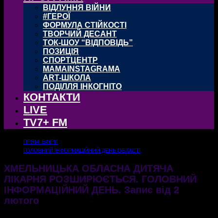
ВІДЛУННЯ ВІЙНИ
#ГЕРОЇ
ФОРМУЛА СТІЙКОСТІ
ТВОРЧИЙ ДЕСАНТ
ТОК-ШОУ “ВІДПОВІДЬ”
ПОЗИЦІЯ
СПОРТЦЕНТР
MAMAINSTAGRAMA
ART-ШКОЛА
ПОДІЛЛЯ ІНКОГНІТО
КОНТАКТИ
LIVE
TV7+ FM
ПРЯМІ ЕФІРИ
ГОЛОВНИЙ ІНФОРМАЦІЙНИЙ ДЕНЬ ОБЛАСТІ
ХМЕЛЬНИЦЬКА ОБЛАСНА ДИТЯЧА
ЛІКАРНЯ РОЗШИРЮЄТЬСЯ. ГОЛОВНИЙ
ІНФОРМАЦІЙНИЙ ДЕНЬ. Запис від 2
лютого
03.02.2022