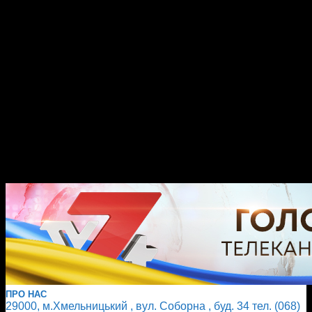
ПРО НАС
29000, м.Хмельницький , вул. Соборна , буд. 34 тел. (068)