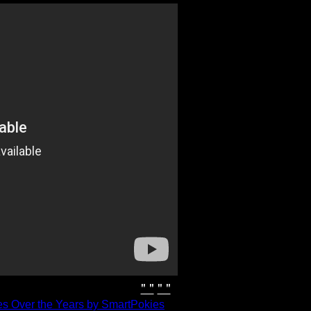
" "
" "
es Over the Years by SmartPokies