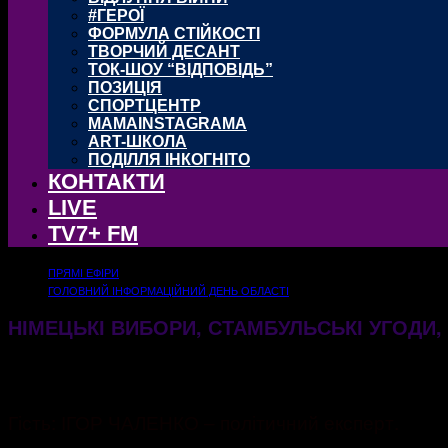
#ГЕРОЇ
ФОРМУЛА СТІЙКОСТІ
ТВОРЧИЙ ДЕСАНТ
ТОК-ШОУ “ВІДПОВІДЬ”
ПОЗИЦІЯ
СПОРТЦЕНТР
MAMAINSTAGRAMA
ART-ШКОЛА
ПОДІЛЛЯ ІНКОГНІТО
КОНТАКТИ
LIVE
TV7+ FM
ПРЯМІ ЕФІРИ
ГОЛОВНИЙ ІНФОРМАЦІЙНИЙ ДЕНЬ ОБЛАСТІ
НІМЕЦЬКІ ВИБОРИ, СТАМБУЛЬСЬКІ УГОДИ,
24.02.2025
471
Гість: ІГОР ЧАЛЕНКО – політичний експерт.