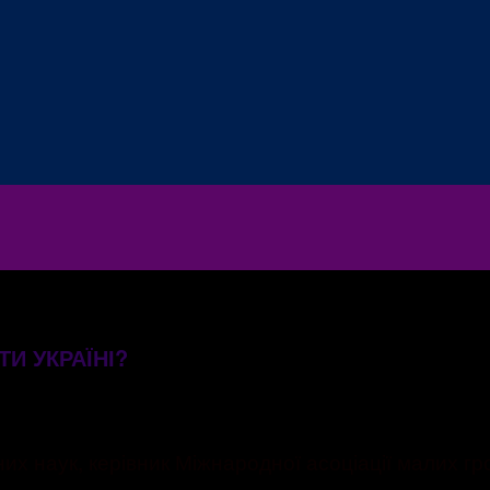
ТИ УКРАЇНІ?
х наук, керівник Міжнародної асоціації малих гр