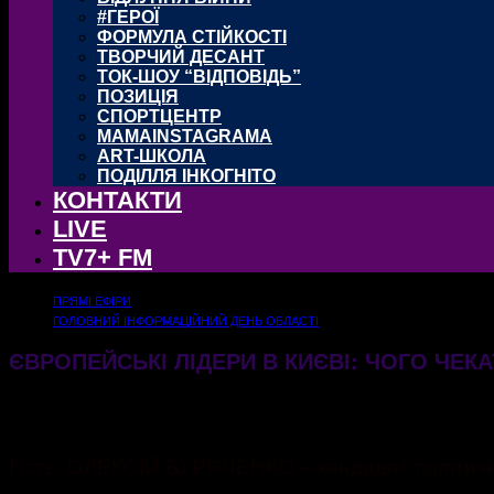
#ГЕРОЇ
ФОРМУЛА СТІЙКОСТІ
ТВОРЧИЙ ДЕСАНТ
ТОК-ШОУ “ВІДПОВІДЬ”
ПОЗИЦІЯ
СПОРТЦЕНТР
MAMAINSTAGRAMA
ART-ШКОЛА
ПОДІЛЛЯ ІНКОГНІТО
КОНТАКТИ
LIVE
TV7+ FM
ПРЯМІ ЕФІРИ
ГОЛОВНИЙ ІНФОРМАЦІЙНИЙ ДЕНЬ ОБЛАСТІ
ЄВРОПЕЙСЬКІ ЛІДЕРИ В КИЄВІ: ЧОГО ЧЕКА
24.02.2025
412
Гість: ОЛЕКСІЙ БУРЯЧЕНКО – кандидат політични