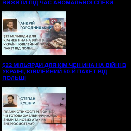
ВИЖИТИ ПІД ЧАС АНОМАЛЬНОЇ СПЕКИ
$22 МІЛЬЯРДИ ДЛЯ КІМ ЧЕН ИНА НА ВІЙНІ В
УКРАЇНІ, ЮВІЛЕЙНИЙ 50-Й ПАКЕТ ВІД
ПОЛЬЩІ