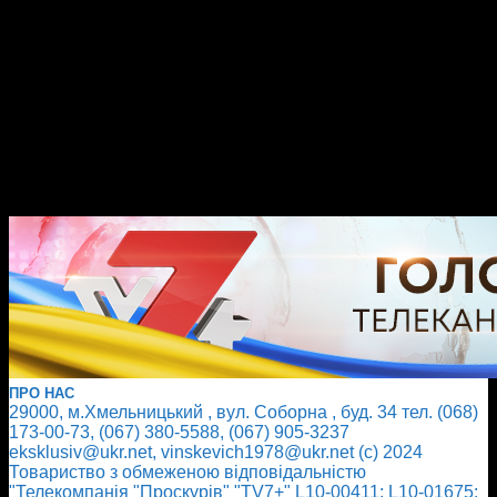
ПРО НАС
29000, м.Хмельницький , вул. Соборна , буд. 34 тел. (068)
173-00-73, (067) 380-5588, (067) 905-3237
eksklusiv@ukr.net, vinskevich1978@ukr.net (с) 2024
Товариство з обмеженою відповідальністю
"Телекомпанія "Проскурів" "TV7+" L10-00411; L10-01675;