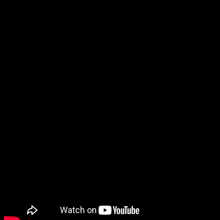
Гостя: НАТАЛІЯ ДУРДАС – керівниця центру психологічної підтримки Стаб++.