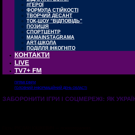
#ГЕРОЇ
ФОРМУЛА СТІЙКОСТІ
ТВОРЧИЙ ДЕСАНТ
ТОК-ШОУ “ВІДПОВІДЬ”
ПОЗИЦІЯ
СПОРТЦЕНТР
MAMAINSTAGRAMA
ART-ШКОЛА
ПОДІЛЛЯ ІНКОГНІТО
КОНТАКТИ
LIVE
TV7+ FM
ПРЯМІ ЕФІРИ
ГОЛОВНИЙ ІНФОРМАЦІЙНИЙ ДЕНЬ ОБЛАСТІ
ЗАБОРОНИТИ ІГРИ І СОЦМЕРЕЖІ: ЯК УКРАЇН
03.03.2026
301
Гість: РУСЛАН ЮШКЕВИЧ — психотерапевт.