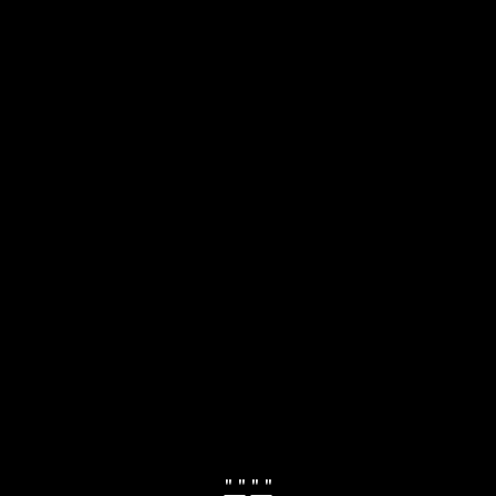
" "
" "