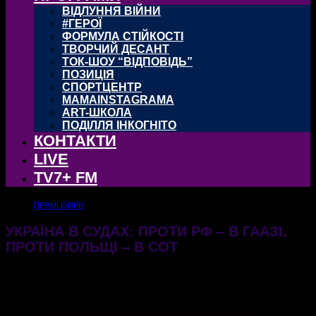
ВІДЛУННЯ ВІЙНИ
#ГЕРОЇ
ФОРМУЛА СТІЙКОСТІ
ТВОРЧИЙ ДЕСАНТ
ТОК-ШОУ “ВІДПОВІДЬ”
ПОЗИЦІЯ
СПОРТЦЕНТР
MAMAINSTAGRAMA
ART-ШКОЛА
ПОДІЛЛЯ ІНКОГНІТО
КОНТАКТИ
LIVE
TV7+ FM
ПРЯМІ ЕФІРИ
УКРАЇНА В СУДАХ: ПРОТИ РФ – В ГААЗІ,
ПРОТИ ПОЛЬЩІ – В СОТ
18.09.2023
769
ГІСТЬ: ВОЛОДИМИТР ВОЛЯ – політолог,