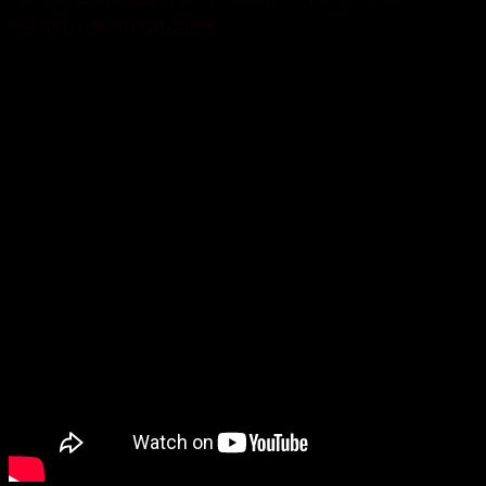
експерт-міжнародник