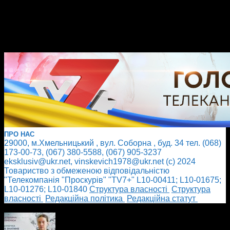
ПРО НАС
29000, м.Хмельницький , вул. Соборна , буд. 34 тел. (068)
173-00-73, (067) 380-5588, (067) 905-3237
eksklusiv@ukr.net, vinskevich1978@ukr.net (с) 2024
Товариство з обмеженою відповідальністю
"Телекомпанія "Проскурів" "TV7+" L10-00411; L10-01675;
L10-01276; L10-01840
Cтруктура власності
Cтруктура
власності
Редакційна політика
Редакційна статут
БІЛЬШЕ НОВИН