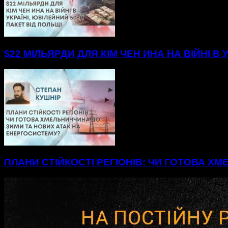
$22 МІЛЬЯРДИ ДЛЯ КІМ ЧЕН ИНА НА ВІЙНІ В 
ПЛАНИ СТІЙКОСТІ РЕГІОНІВ: ЧИ ГОТОВА Х