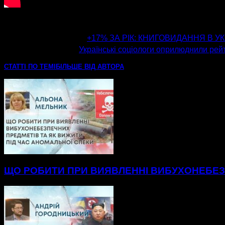
попередня стаття
+17% ЗА РІК: КНИГОВИДАННЯ В УК
наступна стаття
Українські соціологи оприлюднили рейт
СТАТТІ ПО ТЕМІ
БІЛЬШЕ ВІД АВТОРА
ЩО РОБИТИ ПРИ ВИЯВЛЕННІ ВИБУХОНЕБЕЗП