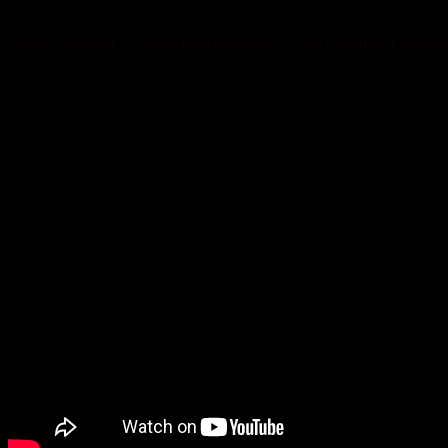
Кшановська Ольга Вікторівна – заступниця дирек