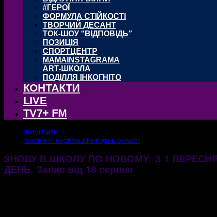
#ГЕРОЇ
ФОРМУЛА СТІЙКОСТІ
ТВОРЧИЙ ДЕСАНТ
ТОК-ШОУ “ВІДПОВІДЬ”
ПОЗИЦІЯ
СПОРТЦЕНТР
MAMAINSTAGRAMA
ART-ШКОЛА
ПОДІЛЛЯ ІНКОГНІТО
КОНТАКТИ
LIVE
TV7+ FM
ПРЯМІ ЕФІРИ
ГОЛОВНИЙ ІНФОРМАЦІЙНИЙ ДЕНЬ ОБЛАСТІ
ЗНОВУ В ШКОЛУ ПО НОВОМУ: З 1 ВЕРЕСНЯ
ДЕНЬ. Запис від 18 серпня
19.08.2021
1138
Гість: