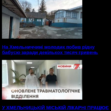
На Хмельниччині молодик побив рідну
бабусю заради декількох тисяч гривень
У ХМЕЛЬНИЦЬКІЙ МІСЬКІЙ ЛІКАРНІ ПРАЦЮЄ