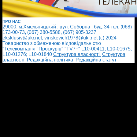
ПРО НАС
29000, м.Хмельницький , вул. Соборна , буд. 34 тел. (068)
173-00-73, (067) 380-5588, (067) 905-3237
eksklusiv@ukr.net, vinskevich1978@ukr.net (с) 2024
Товариство з обмеженою відповідальністю
"Телекомпанія "Проскурів" "TV7+" L10-00411; L10-01675;
L10-01276; L10-01840
Cтруктура власності
Cтруктура
власності
Редакційна політика
Редакційна статут