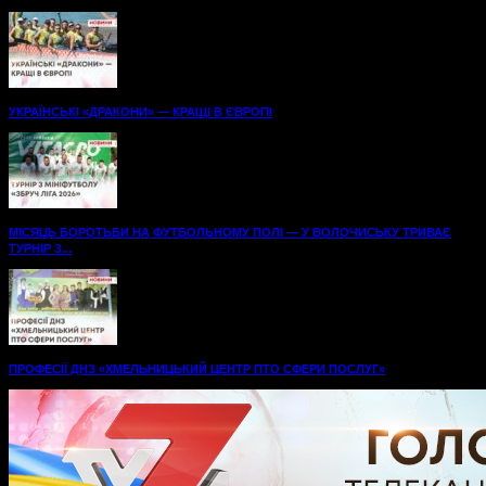
УКРАЇНСЬКІ «ДРАКОНИ» — КРАЩІ В ЄВРОПІ
МІСЯЦЬ БОРОТЬБИ НА ФУТБОЛЬНОМУ ПОЛІ — У ВОЛОЧИСЬКУ ТРИВАЄ
ТУРНІР З...
ПРОФЕСІЇ ДНЗ «ХМЕЛЬНИЦЬКИЙ ЦЕНТР ПТО СФЕРИ ПОСЛУГ»