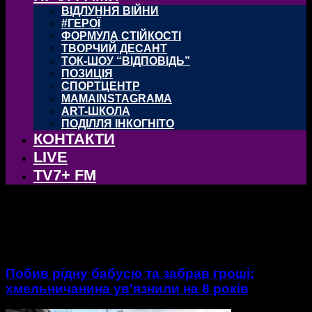
ВІДЛУННЯ ВІЙНИ
#ГЕРОЇ
ФОРМУЛА СТІЙКОСТІ
ТВОРЧИЙ ДЕСАНТ
ТОК-ШОУ “ВІДПОВІДЬ”
ПОЗИЦІЯ
СПОРТЦЕНТР
MAMAINSTAGRAMA
ART-ШКОЛА
ПОДІЛЛЯ ІНКОГНІТО
КОНТАКТИ
LIVE
TV7+ FM
тег: Адамівка
Побив рідну бабусю та забрав гроші:
хмельничанина ув’язнили на 8 років