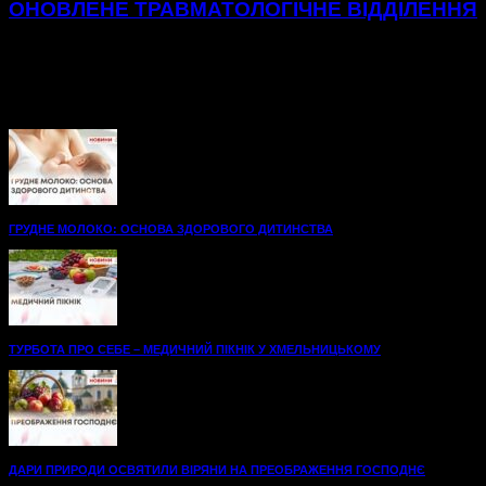
ОНОВЛЕНЕ ТРАВМАТОЛОГІЧНЕ ВІДДІЛЕННЯ
Нові, просторі палати до послуг пацієнтів
травматологічного відділення Хмельницької міської
лікарні.48 нових ліжок, вбиральні — усе для максимального
комфорту на шляху до одужання. А...
ГРУДНЕ МОЛОКО: ОСНОВА ЗДОРОВОГО ДИТИНСТВА
ТУРБОТА ПРО СЕБЕ – МЕДИЧНИЙ ПІКНІК У ХМЕЛЬНИЦЬКОМУ
ДАРИ ПРИРОДИ ОСВЯТИЛИ ВІРЯНИ НА ПРЕОБРАЖЕННЯ ГОСПОДНЄ