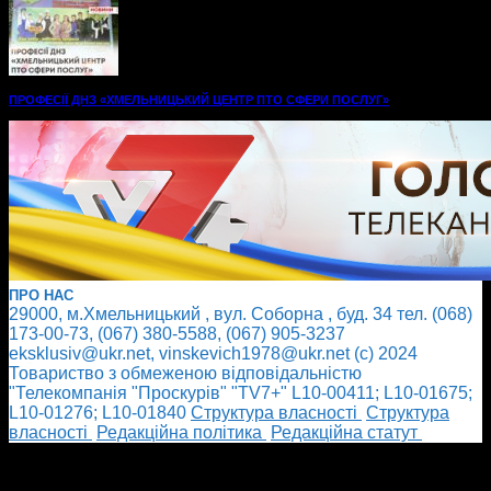
ПРОФЕСІЇ ДНЗ «ХМЕЛЬНИЦЬКИЙ ЦЕНТР ПТО СФЕРИ ПОСЛУГ»
ПРО НАС
29000, м.Хмельницький , вул. Соборна , буд. 34 тел. (068)
173-00-73, (067) 380-5588, (067) 905-3237
eksklusiv@ukr.net, vinskevich1978@ukr.net (с) 2024
Товариство з обмеженою відповідальністю
"Телекомпанія "Проскурів" "TV7+" L10-00411; L10-01675;
L10-01276; L10-01840
Cтруктура власності
Cтруктура
власності
Редакційна політика
Редакційна статут