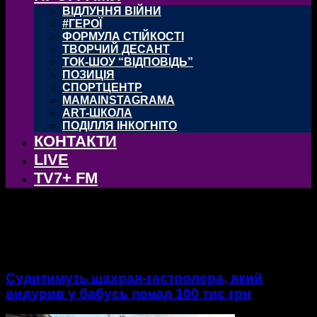
ВІДЛУННЯ ВІЙНИ
#ГЕРОЇ
ФОРМУЛА СТІЙКОСТІ
ТВОРЧИЙ ДЕСАНТ
ТОК-ШОУ “ВІДПОВІДЬ”
ПОЗИЦІЯ
СПОРТЦЕНТР
MAMAINSTAGRAMA
ART-ШКОЛА
ПОДІЛЛЯ ІНКОГНІТО
КОНТАКТИ
LIVE
TV7+ FM
тег: Бабуся
Судитимуть шахрая-гастролера, який
видурив у бабусь понад 100 тис грн