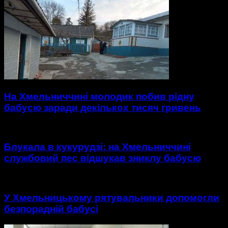
На Хмельниччині молодик побив рідну
бабусю заради декількох тисяч гривень
Блукала в кукурудзі: на Хмельниччині
службовий пес відшукав зниклу бабусю
У Хмельницькому рятувальники допомогли
безпорадній бабусі