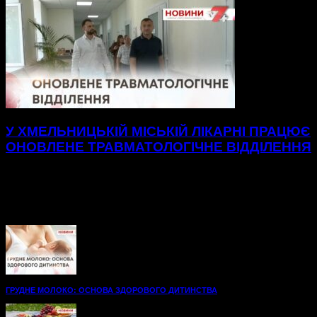
У ХМЕЛЬНИЦЬКІЙ МІСЬКІЙ ЛІКАРНІ ПРАЦЮЄ
ОНОВЛЕНЕ ТРАВМАТОЛОГІЧНЕ ВІДДІЛЕННЯ
Нові, просторі палати до послуг пацієнтів
травматологічного відділення Хмельницької міської
лікарні.48 нових ліжок, вбиральні — усе для максимального
комфорту на шляху до одужання. А...
ГРУДНЕ МОЛОКО: ОСНОВА ЗДОРОВОГО ДИТИНСТВА