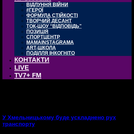
ВІДЛУННЯ ВІЙНИ
#ГЕРОЇ
ФОРМУЛА СТІЙКОСТІ
ТВОРЧИЙ ДЕСАНТ
ТОК-ШОУ “ВІДПОВІДЬ”
ПОЗИЦІЯ
СПОРТЦЕНТР
MAMAINSTAGRAMA
ART-ШКОЛА
ПОДІЛЛЯ ІНКОГНІТО
КОНТАКТИ
LIVE
TV7+ FM
тег: обмеження руху
У Хмельницькому буде ускладнено рух
транспорту