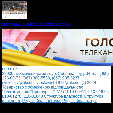
ЧЕРГОВА АКЦІЯ «ПОВЕРНІТЬ ГЕРОЇВ З ПОЛОНУ»
ПРО НАС
29000, м.Хмельницький , вул. Соборна , буд. 34 тел. (068)
173-00-73, (067) 380-5588, (067) 905-3237
eksklusiv@ukr.net, vinskevich1978@ukr.net (с) 2024
Товариство з обмеженою відповідальністю
"Телекомпанія "Проскурів" "TV7+" L10-00411; L10-01675;
L10-01276; L10-01840
Cтруктура власності
Cтруктура
власності
Редакційна політика
Редакційна статут