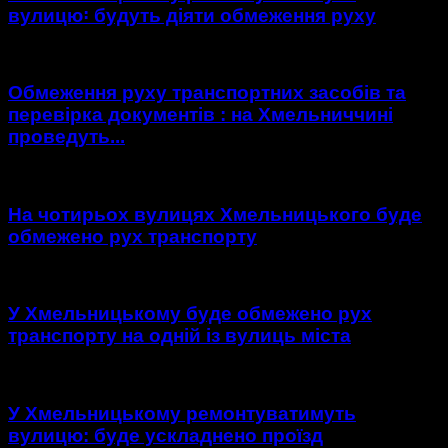
вулицю꞉ будуть діяти обмеження руху
Обмеження руху транспортних засобів та
перевірка документів : на Хмельниччині
проведуть...
На чотирьох вулицях Хмельницького буде
обмежено рух транспорту
У Хмельницькому буде обмежено рух
транспорту на одній із вулиць міста
У Хмельницькому ремонтуватимуть
вулицю: буде ускладнено проїзд