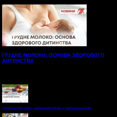
ГРУДНЕ МОЛОКО: ОСНОВА ЗДОРОВОГО
ДИТИНСТВА
Майже два з половиною кілограми лише за місяць набрав
маленький Роман. Його мама Інна зізнається: ще під час
вагітності була впевнена — син...
ТУРБОТА ПРО СЕБЕ – МЕДИЧНИЙ ПІКНІК У ХМЕЛЬНИЦЬКОМУ