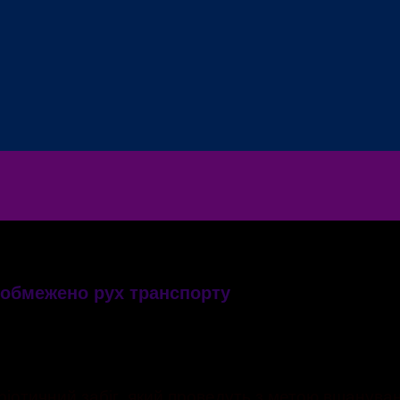
 обмежено рух транспорту
істі діятимуть обмеження руху
ріотичний забіг, який проведуть з метою вшанува