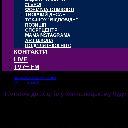
#ГЕРОЇ
ФОРМУЛА СТІЙКОСТІ
ТВОРЧИЙ ДЕСАНТ
ТОК-ШОУ “ВІДПОВІДЬ”
ПОЗИЦІЯ
СПОРТЦЕНТР
MAMAINSTAGRAMA
ART-ШКОЛА
ПОДІЛЛЯ ІНКОГНІТО
КОНТАКТИ
LIVE
TV7+ FM
НОВИНИ ХМЕЛЬНИЦЬКОГО
ХМЕЛЬНИЦЬКИЙ
Протягом двох днів у Хмельницькому буде
На вихідних в обласному центрі відбудеться одразу два заходи, у звꞌязку з якими у м
26.08.2021
1330
Так, 28 серпня у Хмельницькому відбудеться пат