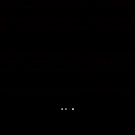
 перекриють орієнтовно з 10:00 — 11:30 години 
ятник Богдану Хмельницькому — вулиця Гагарін
отні — вулиця Соборна — Майдан Незалежності.
ний веломарафон під назвою « Подільська сотка»,
атр імені Т.Г.Шевченка — вулиця Володимирська 
зальна — вулиця Волочиська (зупинка ПМС-250) т
ці факти та врахувати їх, обираючи маршрут місто
" "
" "