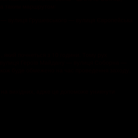
за таким маршрутом꞉
а — вулиця Грушевського — вулиця Європейська
 який почнеться з 10 години. Тому рух
— вулиця Героїв Майдану — вулиця Соборна —
акож буде обмежено на час проведення заходу,
м на вихідних, адже це допоможе уникнути