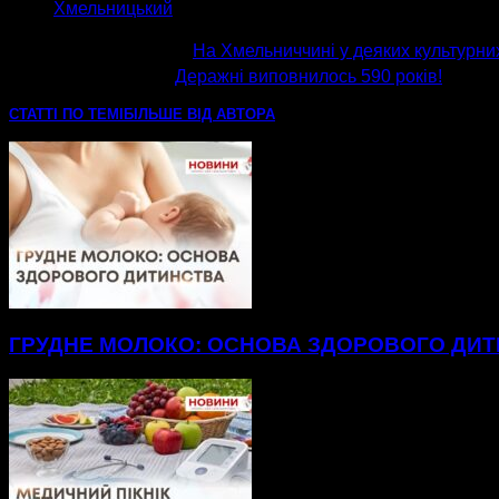
Хмельницький
попередня стаття
На Хмельниччині у деяких культурних 
наступна стаття
Деражні виповнилось 590 років!
СТАТТІ ПО ТЕМІ
БІЛЬШЕ ВІД АВТОРА
ГРУДНЕ МОЛОКО: ОСНОВА ЗДОРОВОГО ДИ