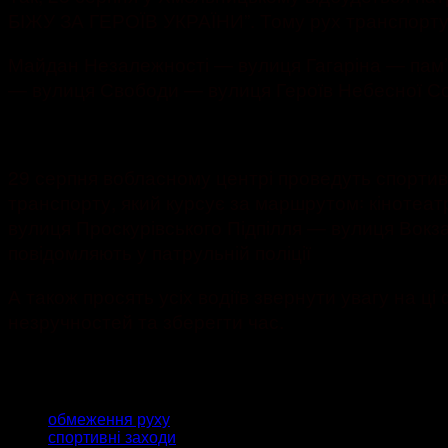
БІЖУ ЗА ГЕРОЇВ УКРАЇНИ”. Тому рух транспорту
Майдан Незалежності — вулиця Гагаріна — пам’
— вулиця Свободи — вулиця Героїв Небесної С
займ безработным без отказа на карту онлайн
.
29 серпня вобласному центрі проведуть спортив
транспорту, який курсує за маршрутом꞉ кіноте
вулиця Проскурівського Підпілля — вулиця Вок
повідомляють у патрульній поліції
А також просять усіх водіїв звернути увагу на 
незручностей та зберегти час.
ТЕГИ
обмеження руху
спортивні заходи