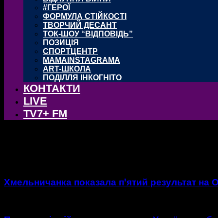
#ГЕРОЇ
ФОРМУЛА СТІЙКОСТІ
ТВОРЧИЙ ДЕСАНТ
ТОК-ШОУ “ВІДПОВІДЬ”
ПОЗИЦІЯ
СПОРТЦЕНТР
MAMAINSTAGRAMA
ART-ШКОЛА
ПОДІЛЛЯ ІНКОГНІТО
КОНТАКТИ
LIVE
TV7+ FM
тег: Олімпійські Ігри
Хмельничанка показала пꞌятий результат на Ол