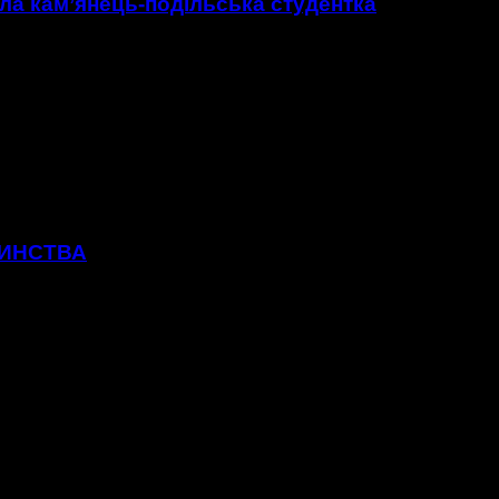
ла кам’янець-подільська студентка
ТИНСТВА
нький Роман. Його мама Інна зізнається: ще під час вагітност