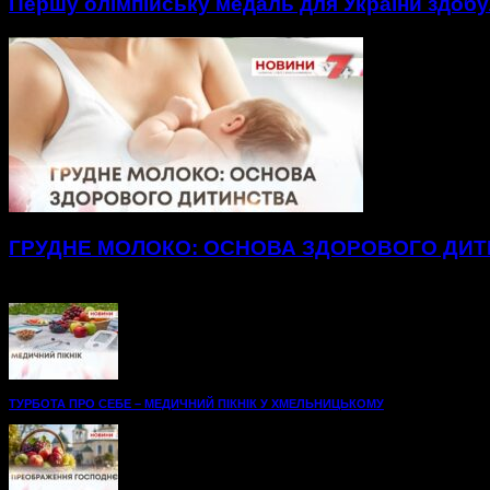
Першу олімпійську медаль для України здобу
ГРУДНЕ МОЛОКО: ОСНОВА ЗДОРОВОГО ДИ
Майже два з половиною кілограми лише за місяць набрав мале
ТУРБОТА ПРО СЕБЕ – МЕДИЧНИЙ ПІКНІК У ХМЕЛЬНИЦЬКОМУ