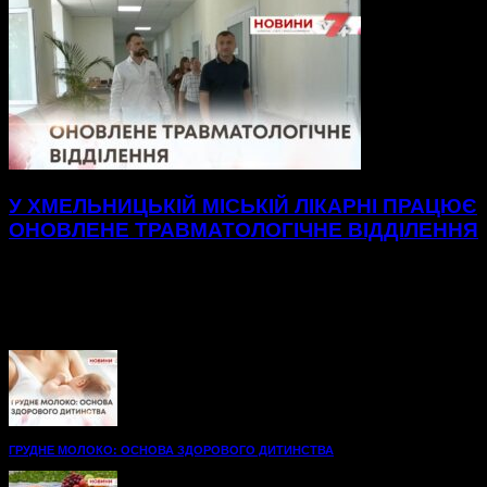
У ХМЕЛЬНИЦЬКІЙ МІСЬКІЙ ЛІКАРНІ ПРАЦЮЄ
ОНОВЛЕНЕ ТРАВМАТОЛОГІЧНЕ ВІДДІЛЕННЯ
Нові, просторі палати до послуг пацієнтів
травматологічного відділення Хмельницької міської
лікарні.48 нових ліжок, вбиральні — усе для максимального
комфорту на шляху до одужання. А...
ГРУДНЕ МОЛОКО: ОСНОВА ЗДОРОВОГО ДИТИНСТВА