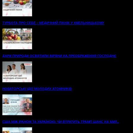
ТУРБОТА ПРО СЕБЕ – МЕДИЧНИЙ ПІКНІК У ХМЕЛЬНИЦЬКОМУ
ДАРИ ПРИРОДИ ОСВЯТИЛИ ВІРЯНИ НА ПРЕОБРАЖЕННЯ ГОСПОДНЄ
НОВАТОРСЬКІ ІДЕЇ МОЛОДИХ АТОМНИКІВ
США МІЖ ІРАНОМ ТА УКРАЇНОЮ: ЧИ ВТРАТИТЬ ТРАМП ШАНС НА МИР...