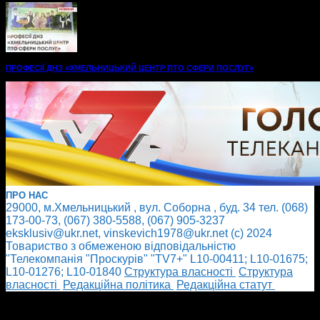
ПРОФЕСІЇ ДНЗ «ХМЕЛЬНИЦЬКИЙ ЦЕНТР ПТО СФЕРИ ПОСЛУГ»
ПРО НАС
29000, м.Хмельницький , вул. Соборна , буд. 34 тел. (068)
173-00-73, (067) 380-5588, (067) 905-3237
eksklusiv@ukr.net, vinskevich1978@ukr.net (с) 2024
Товариство з обмеженою відповідальністю
"Телекомпанія "Проскурів" "TV7+" L10-00411; L10-01675;
L10-01276; L10-01840
Cтруктура власності
Cтруктура
власності
Редакційна політика
Редакційна статут