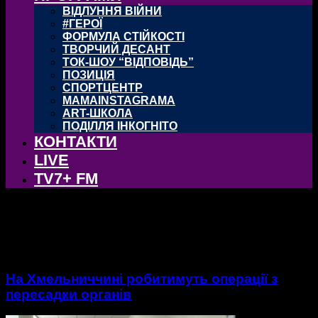
ВІДЛУННЯ ВІЙНИ
#ГЕРОЇ
ФОРМУЛА СТІЙКОСТІ
ТВОРЧИЙ ДЕСАНТ
ТОК-ШОУ “ВІДПОВІДЬ”
ПОЗИЦІЯ
СПОРТЦЕНТР
MAMAINSTAGRAMA
ART-ШКОЛА
ПОДІЛЛЯ ІНКОГНІТО
КОНТАКТИ
LIVE
TV7+ FM
тег: Трансплантація
На Хмельниччині робитимуть операції з
пересадки органів