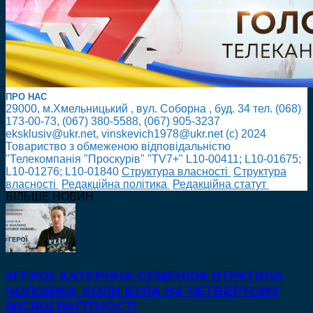
ПРО НАС
29000, м.Хмельницький , вул. Соборна , буд. 34 тел. (068)
173-00-73, (067) 380-5588, (067) 905-3237
eksklusiv@ukr.net, vinskevich1978@ukr.net (с) 2024
Товариство з обмеженою відповідальністю
"Телекомпанія "Проскурів" "TV7+" L10-00411; L10-01675;
L10-01276; L10-01840
Cтруктура власності
Cтруктура
власності
Редакційна політика
Редакційна статут
БІЛЬШЕ НОВИН
#ГЕРОЇ. КАТЕРИНА СЕМЕНЮК ВТРАТИЛА
ЧОЛОВІКА, КОЛИ БУЛА НА ЧЕТВЕРТОМУ
МІСЯЦІ ВАГІТНОСТІ