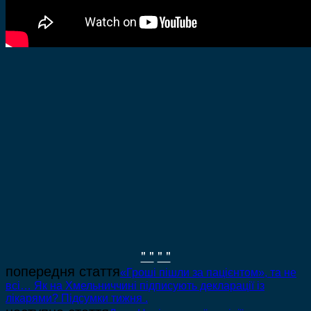
" "
" "
попередня стаття
«Гроші пішли за пацієнтом», та не
всі… Як на Хмельниччині підписують декларації із
лікарями? Підсумки тижня .