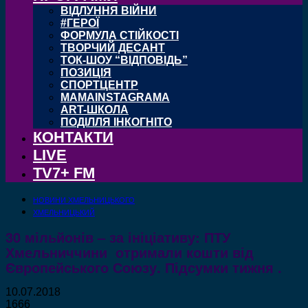
ВІДЛУННЯ ВІЙНИ
#ГЕРОЇ
ФОРМУЛА СТІЙКОСТІ
ТВОРЧИЙ ДЕСАНТ
ТОК-ШОУ “ВІДПОВІДЬ”
ПОЗИЦІЯ
СПОРТЦЕНТР
MAMAINSTAGRAMA
ART-ШКОЛА
ПОДІЛЛЯ ІНКОГНІТО
КОНТАКТИ
LIVE
TV7+ FM
НОВИНИ ХМЕЛЬНИЦЬКОГО
ХМЕЛЬНИЦЬКИЙ
30 мільйонів – за ініціативу: ПТУ
Хмельниччини отримали кошти від
Європейського Союзу. Підсумки тижня .
10.07.2018
1666