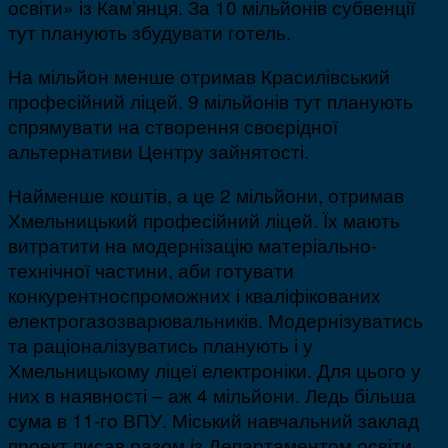
освіти» із Кам’янця. За 10 мільйонів субвенції
тут планують збудувати готель.
На мільйон менше отримав Красилівський
професійний ліцей. 9 мільйонів тут планують
спрямувати на створення своєрідної
альтернативи Центру зайнятості.
Найменше коштів, а це 2 мільйони, отримав
Хмельницький професійний ліцей. Їх мають
витратити на модернізацію матеріально-
технічної частини, аби готувати
конкурентноспроможних і кваліфікованих
електрогазозварювальників. Модернізуватись
та раціоналізуватись планують і у
Хмельницькому ліцеї електроніки. Для цього у
них в наявності – аж 4 мільйони. Ледь більша
сума в 11-го ВПУ. Міський навчальний заклад
проект писав разом із Департаментом освіти.