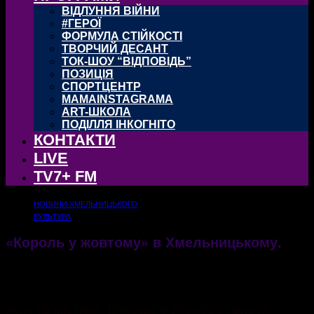
ВІДЛУННЯ ВІЙНИ
#ГЕРОЇ
ФОРМУЛА СТІЙКОСТІ
ТВОРЧИЙ ДЕСАНТ
ТОК-ШОУ “ВІДПОВІДЬ”
ПОЗИЦІЯ
СПОРТЦЕНТР
MAMAINSTAGRAMA
ART-ШКОЛА
ПОДІЛЛЯ ІНКОГНІТО
КОНТАКТИ
LIVE
TV7+ FM
НОВИНИ ХМЕЛЬНИЦЬКОГО
КУЛЬТУРА
«Король у жовтому» в Хмельницькому.
14.02.2018
2796
Жах та містика. Вперше в Україні з’явився