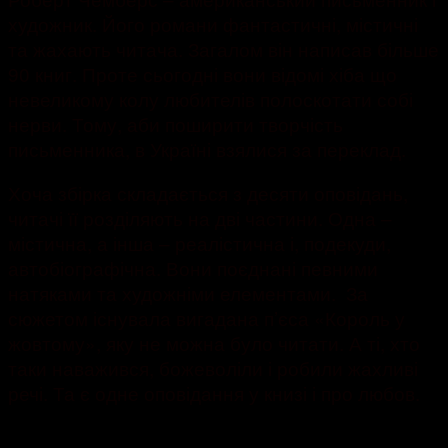
художник. Його романи фантастичні, містичні
та жахають читача. Загалом він написав більше
90 книг. Проте сьогодні вони відомі хіба що
невеликому колу любителів полоскотати собі
нерви. Тому, аби поширити творчість
письменника, в Україні взялися за переклад.
Хоча збірка складається з десяти оповідань,
читачі її розділяють на дві частини. Одна –
містична, а інша – реалістична і, подекуди,
автобіографічна. Вони поєднані певними
натяками та художніми елементами. За
сюжетом існувала вигадана п’єса «Король у
жовтому», яку не можна було читати. А ті, хто
таки наважився, божеволіли і робили жахливі
речі. Та є одне оповідання у книзі і про любов.