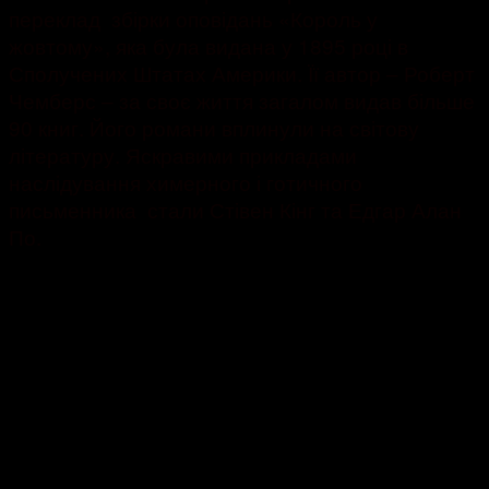
переклад збірки оповідань «Король у
жовтому», яка була видана у 1895 році в
Сполучених Штатах Америки. Її автор – Роберт
Чемберс – за своє життя загалом видав більше
90 книг. Його романи вплинули на світову
літературу. Яскравими прикладами
наслідування химерного і готичного
письменника стали Стівен Кінг та Едгар Алан
По.