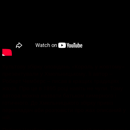
Культову збірку оповідань «Король у жовтому»
презентували у Хмельницькому. Її автор –
Роберт Чемберс – писав в кращих традиціях
жахів. Про це в 1895 році навіть не чули. Тому
автора можна назвати батьком химерного і
готичного. До Хмельницького збірку привіз
перекладач аби розповісти про жах описаний у
ній.
Роберт Чемберс – американський письменник і