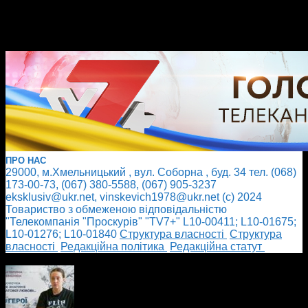
ПРО НАС
29000, м.Хмельницький , вул. Соборна , буд. 34 тел. (068)
173-00-73, (067) 380-5588, (067) 905-3237
eksklusiv@ukr.net, vinskevich1978@ukr.net (с) 2024
Товариство з обмеженою відповідальністю
"Телекомпанія "Проскурів" "TV7+" L10-00411; L10-01675;
L10-01276; L10-01840
Cтруктура власності
Cтруктура
власності
Редакційна політика
Редакційна статут
БІЛЬШЕ НОВИН