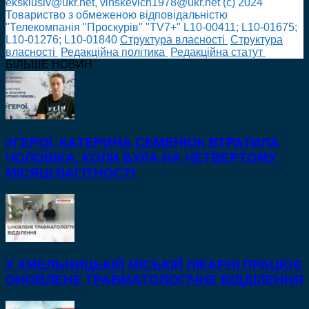
eksklusiv@ukr.net, vinskevich1978@ukr.net (с) 2024
Товариство з обмеженою відповідальністю
"Телекомпанія "Проскурів" "TV7+" L10-00411; L10-01675;
L10-01276; L10-01840
Cтруктура власності
Cтруктура
власності
Редакційна політика
Редакційна статут
БІЛЬШЕ НОВИН
#ГЕРОЇ. КАТЕРИНА СЕМЕНЮК ВТРАТИЛА
ЧОЛОВІКА, КОЛИ БУЛА НА ЧЕТВЕРТОМУ
МІСЯЦІ ВАГІТНОСТІ
У ХМЕЛЬНИЦЬКІЙ МІСЬКІЙ ЛІКАРНІ ПРАЦЮЄ
ОНОВЛЕНЕ ТРАВМАТОЛОГІЧНЕ ВІДДІЛЕННЯ