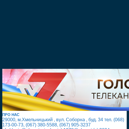
ПРО НАС
29000, м.Хмельницький , вул. Соборна , буд. 34 тел. (068)
173-00-73, (067) 380-5588, (067) 905-3237