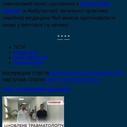
тимчасовий пункт щеплення у
мікрорайоні
Ракове,
в Амбулаторії загальної практики
сімейної медицини №3 можна щеплюватися
лише у вівторок та четвер.
" "
" "
ТЕГИ
вакцинація
пункт щеплення
Хмельницький
попередня стаття
ОБЛАДНАННЯ ДЛЯ АМБУЛАТОРІЇ
наступна стаття
СВЯТО НАБЛИЖАЄТЬСЯ
СТАТТІ ПО ТЕМІ
БІЛЬШЕ ВІД АВТОРА