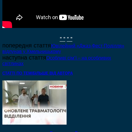
" "
" "
попередня стаття
Ювілейний «Джаз-Фест Поділля»
відлунав у Хмельницькому
наступна стаття
Особливі сім’ї – на особливих
світлинах
СТАТТІ ПО ТЕМІ
БІЛЬШЕ ВІД АВТОРА