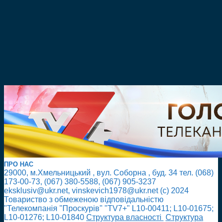
ПРО НАС
29000, м.Хмельницький , вул. Соборна , буд. 34 тел. (068)
173-00-73, (067) 380-5588, (067) 905-3237
eksklusiv@ukr.net, vinskevich1978@ukr.net (с) 2024
Товариство з обмеженою відповідальністю
"Телекомпанія "Проскурів" "TV7+" L10-00411; L10-01675;
L10-01276; L10-01840
Cтруктура власності
Cтруктура