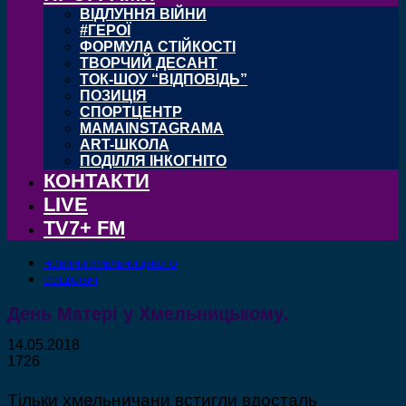
ВІДЛУННЯ ВІЙНИ
#ГЕРОЇ
ФОРМУЛА СТІЙКОСТІ
ТВОРЧИЙ ДЕСАНТ
ТОК-ШОУ “ВІДПОВІДЬ”
ПОЗИЦІЯ
СПОРТЦЕНТР
MAMAINSTAGRAMA
ART-ШКОЛА
ПОДІЛЛЯ ІНКОГНІТО
КОНТАКТИ
LIVE
TV7+ FM
НОВИНИ ХМЕЛЬНИЦЬКОГО
СОЦІАЛЬНІ
День Матері у Хмельницькому.
14.05.2018
1726
Тільки хмельничани встигли вдосталь