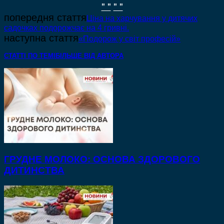
" "
" "
попередня стаття
Ціна на харчування у дитячих
садочках подорожчає на 4 гривні.
наступна стаття
«Подорож у світ професій»
СТАТТІ ПО ТЕМІ
БІЛЬШЕ ВІД АВТОРА
ГРУДНЕ МОЛОКО: ОСНОВА ЗДОРОВОГО
ДИТИНСТВА