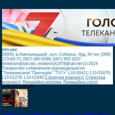
ПРО НАС
29000, м.Хмельницький , вул. Соборна , буд. 34 тел. (068)
173-00-73, (067) 380-5588, (067) 905-3237
eksklusiv@ukr.net, vinskevich1978@ukr.net (с) 2024
Товариство з обмеженою відповідальністю
"Телекомпанія "Проскурів" "TV7+" L10-00411; L10-01675;
L10-01276; L10-01840
Cтруктура власності
Cтруктура
власності
Редакційна політика
Редакційна статут
БІЛЬШЕ НОВИН