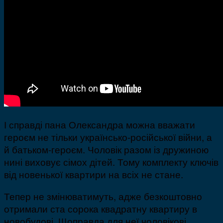
І справді пана Олександра можна вважати
героєм не тільки українсько-російської війни, а
й батьком-героєм. Чоловік разом із дружиною
нині виховує сімох дітей. Тому комплекту ключів
від новенької квартири на всіх не стане.
Тепер не змінюватимуть, адже безкоштовно
отримали ста сорока квадратну квартиру в
новобудові. Щоправда для неї чоловікові