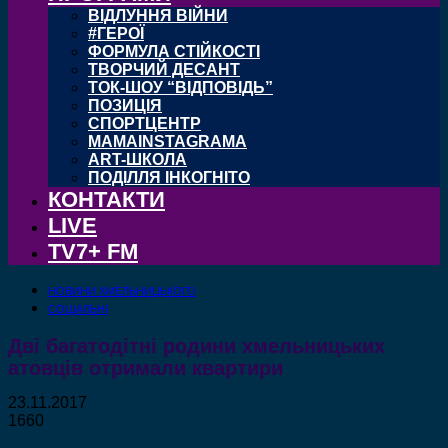
ВІДЛУННЯ ВІЙНИ
#ГЕРОЇ
ФОРМУЛА СТІЙКОСТІ
ТВОРЧИЙ ДЕСАНТ
ТОК-ШОУ “ВІДПОВІДЬ”
ПОЗИЦІЯ
СПОРТЦЕНТР
MAMAINSTAGRAMA
ART-ШКОЛА
ПОДІЛЛЯ ІНКОГНІТО
КОНТАКТИ
LIVE
TV7+ FM
НОВИНИ ХМЕЛЬНИЦЬКОГО
СОЦІАЛЬНІ
Дві багатодітні родини хмельницьких
атовців отримали квартири
23.11.2017
1660