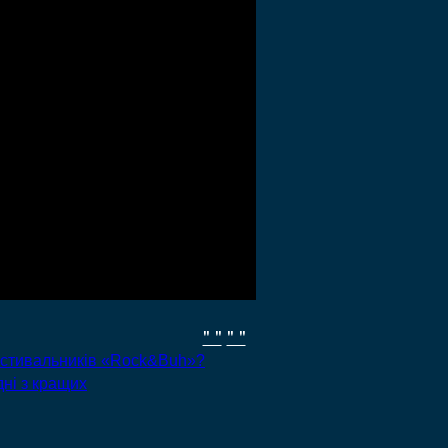
" "
" "
естивальників «Rock&Buh»?
дні з кращих