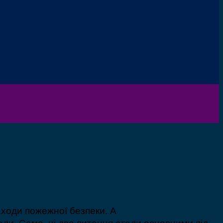
аходи пожежної безпеки. А
али. Саме ці два питання стали основними під