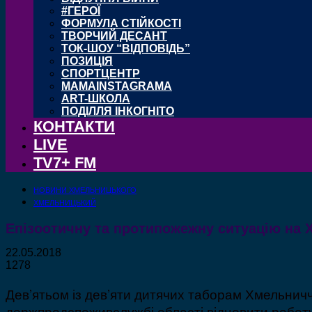
#ГЕРОЇ
ФОРМУЛА СТІЙКОСТІ
ТВОРЧИЙ ДЕСАНТ
ТОК-ШОУ “ВІДПОВІДЬ”
ПОЗИЦІЯ
СПОРТЦЕНТР
MAMAINSTAGRAMA
ART-ШКОЛА
ПОДІЛЛЯ ІНКОГНІТО
КОНТАКТИ
LIVE
TV7+ FM
НОВИНИ ХМЕЛЬНИЦЬКОГО
ХМЕЛЬНИЦЬКИЙ
Епізоотичну та протипожежну ситуацію на 
22.05.2018
1278
Дев’ятьом із дев’яти дитячих таборам Хмельнич
держпродспоживслужбі області відновити роботу