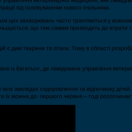
трації під головуванням нового очільника.
ахи цих захворювань часто трапляються у кожному
льшується, що тим самим призводить до втрати тв
є дикі тварини та птахи. Тому в області розробле
нією із багатьох, де ліквідоване управління вете
всіх закладах оздоровлення та відпочинку дітей.
ти їх можна до першого червня – тоді розпочинаєт