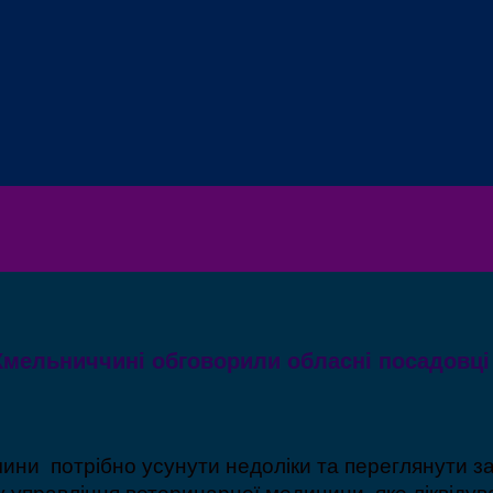
Хмельниччині обговорили обласні посадовці
чини потрібно усунути недоліки та переглянути з
 управління ветеринарної медицини, яке ліквідув