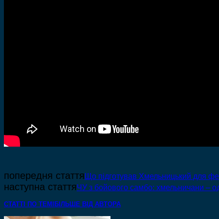
попередня стаття
Що підготував Хмельницький для ф
наступна стаття
ЧУ з бойового самбо: хмельничани – о
СТАТТІ ПО ТЕМІ
БІЛЬШЕ ВІД АВТОРА