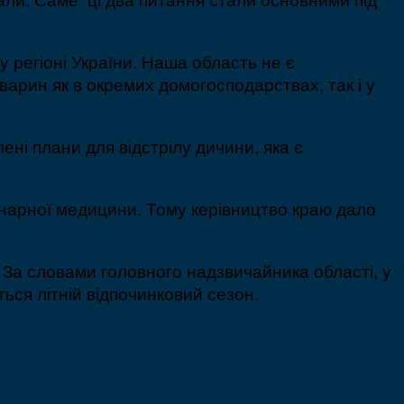
 регіоні України. Наша область не є
арин як в окремих домогосподарствах, так і у
ні плани для відстрілу дичини, яка є
ринарної медицини. Тому керівництво краю дало
 За словами головного надзвичайника області, у
ься літній відпочинковий сезон.