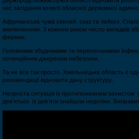
час засідання колегії обласної державної адмініс
Африканська чума свиней, сказ та лейкоз. Спал
виключенням. З кожним роком число випадків збі
фермах.
Головними збудниками та переносниками інфекцій 
потенційним джерелом небезпеки.
Та не все так просто. Хмельницька область є од
рекомендації відновити дану структуру.
Непроста ситуація із протипожежним захистом у 
дев’ятьох із дев’яти знайшли недоліки. Виправи