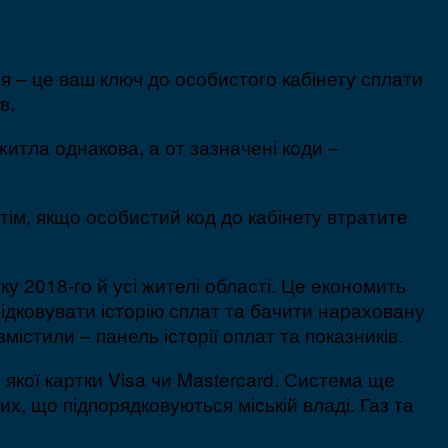
я – це ваш ключ до особистого кабінету сплати
в.
житла однакова, а от зазначені коди –
тім, якщо особистий код до кабінету втратите
 2018-го й усі жителі області. Це економить
ідковувати історію сплат та бачити нараховану
містили – панель історії оплат та показників.
 якої картки Visa чи Mastercard. Система ще
, що підпорядковуються міській владі. Газ та