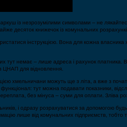
 аркуш із незрозумілими символами – не лякайтес
айже десяток книжечок із комунальних розрахункі
ористатися інструкцією. Вона для кожна власника 
их тут немає – лише адреса і рахунок платника. В
в ЦНАП для відновлення.
єю хмельничани можуть ще з літа, а вже з початку
 функціонал: тут можна подавати показники, відсл
ереплата, без мінуса – суми для оплати. Зліва роз
ьників, і одразу розрахуватися за допомогою будь
ацію лише від комунальних підприємств, тобто тих