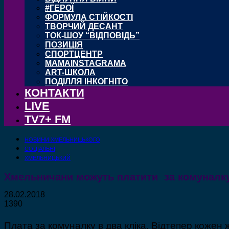
#ГЕРОЇ
ФОРМУЛА СТІЙКОСТІ
ТВОРЧИЙ ДЕСАНТ
ТОК-ШОУ “ВІДПОВІДЬ”
ПОЗИЦІЯ
СПОРТЦЕНТР
MAMAINSTAGRAMA
ART-ШКОЛА
ПОДІЛЛЯ ІНКОГНІТО
КОНТАКТИ
LIVE
TV7+ FM
НОВИНИ ХМЕЛЬНИЦЬКОГО
СОЦІАЛЬНІ
ХМЕЛЬНИЦЬКИЙ
Хмельничани можуть платити за комуналк
28.02.2018
1390
Плата за комуналку в два кліка. Відтепер кожен