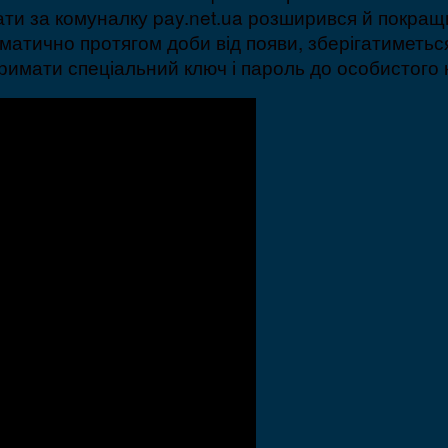
плати за комуналку pay.net.ua розширився й покра
атично протягом доби від появи, зберігатиметься
римати спеціальний ключ і пароль до особистого к