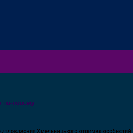
у по-новому
 житловласник Хмельницького отримає особистий 