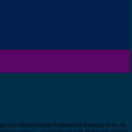
стіни міської ради із вимогою повернути їх, не
івник останньої повідомив 125 будинків, котрих