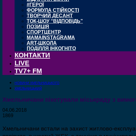
#ГЕРОЇ
ФОРМУЛА СТІЙКОСТІ
ТВОРЧИЙ ДЕСАНТ
ТОК-ШОУ “ВІДПОВІДЬ”
ПОЗИЦІЯ
СПОРТЦЕНТР
MAMAINSTAGRAMA
ART-ШКОЛА
ПОДІЛЛЯ ІНКОГНІТО
КОНТАКТИ
LIVE
TV7+ FM
НОВИНИ ХМЕЛЬНИЦЬКОГО
ХМЕЛЬНИЦЬКИЙ
Хмельничани пікетували міськраду з вимо
04.06.2018
1869
Хмельничани встали на захист житлово-експлуата
повірите, в шостий ЖЕК, а точніше в муніципаль