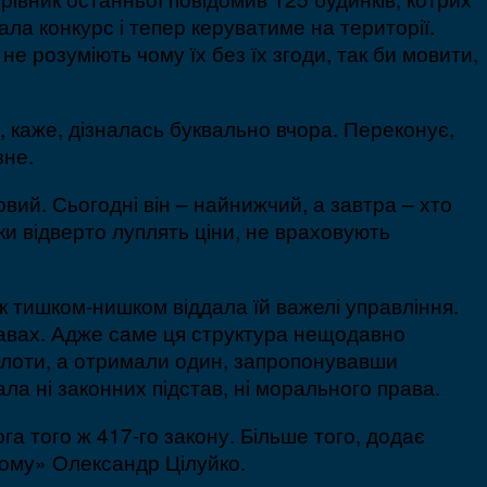
ла конкурс і тепер керуватиме на території.
не розуміють чому їх без їх згоди, так би мовити,
, каже, дізналась буквально вчора. Переконує,
зне.
ий. Сьогодні він – найнижчий, а завтра – хто
ки відверто луплять ціни, не враховують
ак тишком-нишком віддала їй важелі управління.
тавах. Адже саме ця структура нещодавно
а лоти, а отримали один, запропонувавши
ла ні законних підстав, ні морального права.
га того ж 417-го закону. Більше того, додає
кому» Олександр Цілуйко.