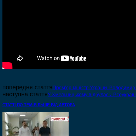
попередня стаття
Прем’єр-міністр України Володимир 
наступна стаття
У Хмельницькому відбулась Всеукраїнс
СТАТТІ ПО ТЕМІ
БІЛЬШЕ ВІД АВТОРА