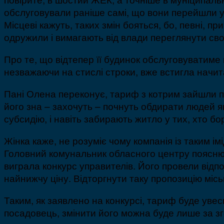
обслуговували раніше самі, що вони перейшли у 
Місцеві кажуть, таких змін бояться, бо, певні, п
одружили і вимагають від влади переглянути сво
Про те, що відтепер її будинок обслуговуватиме
незважаючи на стислі строки, вже встигла начит
Пані Олена переконує, тариф з котрим зайшли п
його зна – захочуть – почнуть обдирати людей як
субсидію, і навіть забирають житло у тих, хто бо
Жінка каже, не розуміє чому компанія із таким і
Головний комунальник обласного центру пояснює
виграла конкурс управителів. Його провели відп
найнижчу ціну. Відторгнути таку пропозицію місь
Таким, як заявлено на конкурсі, тариф буде увес
посадовець, змінити його можна буде лише за з