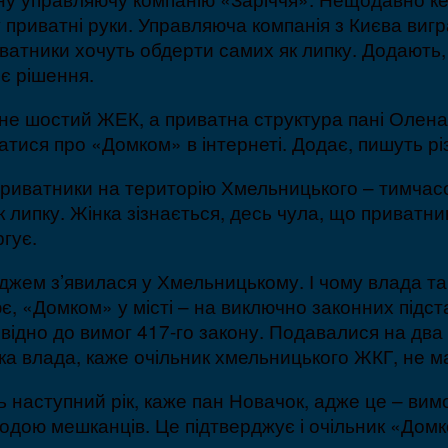
приватні руки. Управляюча компанія з Києва вигра
риватники хочуть обдерти самих як липку. Додають, 
є рішення.
 не шостий ЖЕК, а приватна структура пані Олена
атися про «Домком» в інтернеті. Додає, пишуть рі
риватники на територію Хмельницького – тимчасов
 липку. Жінка зізнається, десь чула, що приватни
ргує.
міджем з’явилася у Хмельницькому. І чому влада т
, «Домком» у місті – на виключно законних підс
овідно до вимог 417-го закону. Подавалися на дв
ка влада, каже очільник хмельницького ЖКГ, не ма
ь наступний рік, каже пан Новачок, адже це – вимо
годою мешканців. Це підтверджує і очільник «Дом