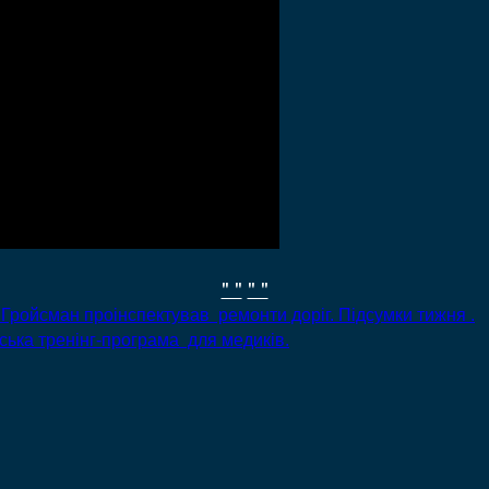
" "
" "
Гройсман проінспектував ремонти доріг. Підсумки тижня .
ька тренінг-програма для медиків.