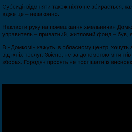
Субсидії відміняти також ніхто не збирається, к
адже це – незаконно.
Накласти руку на помешкання хмельничан Домком
управитель – приватний, житловий фонд – був, є 
В «Домкомі» кажуть, в обласному центрі хочуть
від їхніх послуг. Звісно, не за допомогою мітинг
зборах. Городян просять не поспішати із висновк