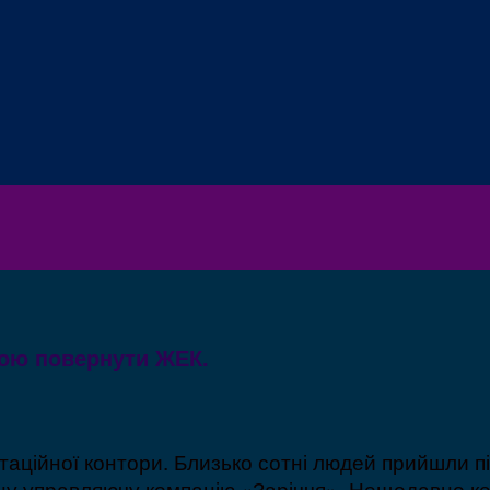
гою повернути ЖЕК.
ційної контори. Близько сотні людей прийшли під 
ну управляючу компанію «Заріччя». Нещодавно кер