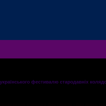
українського фестивалю стародавніх колядо
 проведення етнічного фестивалю «Дар днесь пре