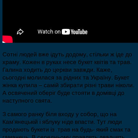
Сотні людей вже ідуть додому, стільки ж іде до
храму. Кожен в руках несе букет квітів та трав.
Галина ходить до церкви завжди. Каже,
сьогодні молилася за рідних та Україну. Букет
жінка купила – самій збирати різні трави ніколи.
А освячений оберіг буде стояти в домівці до
наступного свята.
З самого ранку біля входу у собор, що на
Кам’янецькій і яблуку ніде впасти. Тут люди
продають букети із трав на будь- який смак та
гаманець. В середньому правлять двадцять