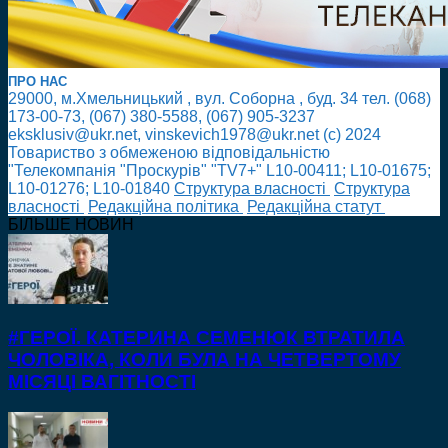
ПРО НАС
29000, м.Хмельницький , вул. Соборна , буд. 34 тел. (068)
173-00-73, (067) 380-5588, (067) 905-3237
eksklusiv@ukr.net, vinskevich1978@ukr.net (с) 2024
Товариство з обмеженою відповідальністю
"Телекомпанія "Проскурів" "TV7+" L10-00411; L10-01675;
L10-01276; L10-01840
Cтруктура власності
Cтруктура
власності
Редакційна політика
Редакційна статут
БІЛЬШЕ НОВИН
#ГЕРОЇ. КАТЕРИНА СЕМЕНЮК ВТРАТИЛА
ЧОЛОВІКА, КОЛИ БУЛА НА ЧЕТВЕРТОМУ
МІСЯЦІ ВАГІТНОСТІ