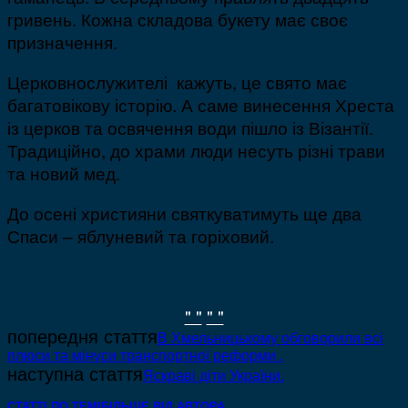
гривень. Кожна складова букету має своє
призначення.
Церковнослужителі кажуть, це свято має
багатовікову історію. А саме винесення Хреста
із церков та освячення води пішло із Візантії.
Традиційно, до храми люди несуть різні трави
та новий мед.
До осені християни святкуватимуть ще два
Спаси – яблуневий та горіховий.
" "
" "
попередня стаття
В Хмельницькому обговорили всі
плюси та мінуси транспортної реформи .
наступна стаття
Яскраві діти України.
СТАТТІ ПО ТЕМІ
БІЛЬШЕ ВІД АВТОРА