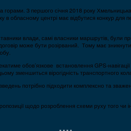
а горами. З першого січня 2018 року Хмельницька
 в обласному центрі має відбутися конкур для пер
авники влади, самі власники маршрутів, були прис
договір може бути розірваний. Тому має зникнути
обу.
чекатиме обов’язкове встановлення GPS-навігації
 цьому зменшиться вірогідність транспортного кол
овведень потрібно підходити комплексно та зваже
ропозиції щодо розроблення схеми руху того чи 