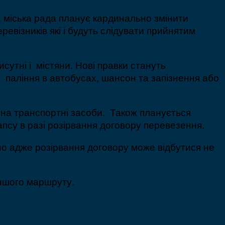
 міська рада планує кардинально змінити
евізників які і будуть слідувати прийнятим
утні і містяни. Нові правки стануть
 паління в автобусах, шансон та запізнення або
 на транспортні засоби. Також планується
апсу в разі розірвання договору перевезення.
но адже розірвання договору може відбутися не
іншого маршруту.