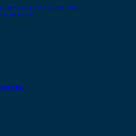
" "
" "
в шкільного краму. Підсумки тижня.
ь медовий спас.
ТИНСТВА