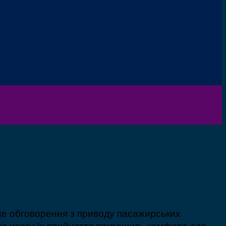
ке обговорення з приводу пасажирських
вою чергу їх прийняття покращить комфорт для