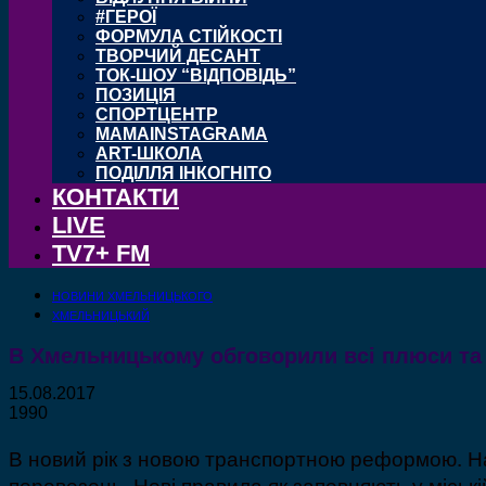
#ГЕРОЇ
ФОРМУЛА СТІЙКОСТІ
ТВОРЧИЙ ДЕСАНТ
ТОК-ШОУ “ВІДПОВІДЬ”
ПОЗИЦІЯ
СПОРТЦЕНТР
MAMAINSTAGRAMA
ART-ШКОЛА
ПОДІЛЛЯ ІНКОГНІТО
КОНТАКТИ
LIVE
TV7+ FM
НОВИНИ ХМЕЛЬНИЦЬКОГО
ХМЕЛЬНИЦЬКИЙ
В Хмельницькому обговорили всі плюси та 
15.08.2017
1990
В новий рік з новою транспортною реформою. Н
перевезень. Нові правила як запевняють у міськ