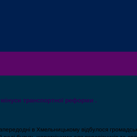
мінуси транспортної реформи .
апередодні в Хмельницькому відбулося громадсь
ій раді будуть жорсткішими для перевізників та с