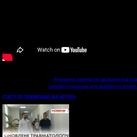
попередня стаття
Незнання законів не звільняє від в
наступна стаття
Онлайн-порадник для майбутніх водії
СТАТТІ ПО ТЕМІ
БІЛЬШЕ ВІД АВТОРА