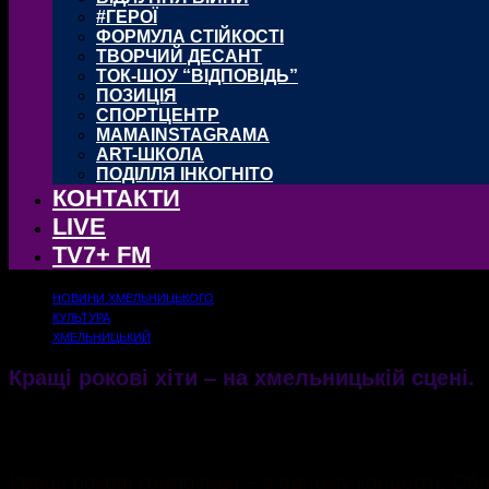
#ГЕРОЇ
ФОРМУЛА СТІЙКОСТІ
ТВОРЧИЙ ДЕСАНТ
ТОК-ШОУ “ВІДПОВІДЬ”
ПОЗИЦІЯ
СПОРТЦЕНТР
MAMAINSTAGRAMA
ART-ШКОЛА
ПОДІЛЛЯ ІНКОГНІТО
КОНТАКТИ
LIVE
TV7+ FM
НОВИНИ ХМЕЛЬНИЦЬКОГО
КУЛЬТУРА
ХМЕЛЬНИЦЬКИЙ
Кращі рокові хіти – на хмельницькій сцені.
27.04.2018
1681
Кращі рокові композиції – в одному концерті. О