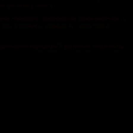
се це – вже у суботу.
ми легендами. Кращі рокові пісні виконають ті,
 захопленням розповідає про репетиції з
ед початком програми – фотозона із залізними