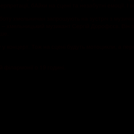
ерпретації, бАйки на сцені та незабутні емоції. І в
уботу хмельничан запрошують на зустріч з музични
х – хмельницький музикант Сергій Дорофєєв. Він з
іше.
у концерт. Тож на сцені будуть мотоцикли, а пер
й філармонії о 19 годині.