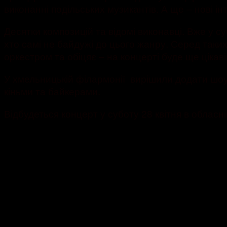
виконанні подільських музикантів. А ще – нові інт
Десятки композицій та відомі виконавці. Вже у с
хто самі не байдужі до цього жанру. Серед таки
оркестром та обіцяє – на концерті буде ще цікав
У хмельницькій філармонії вирішили додати шоу 
кіньми та байкерами.
Відбудеться концерт у суботу 28 квітня в обласні