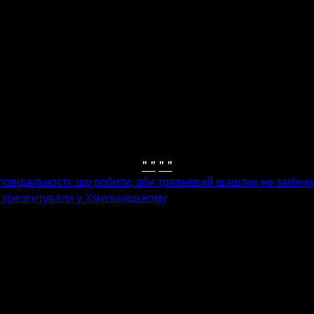
" "
" "
ідповідальності: що робити, аби травневий шашлик не закін
в презентували у Хмельницькому