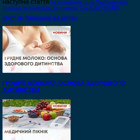
наступна стаття
Космічний центр на Хмельниччині
успішно зв’язався із супутником “Січ-2-30” (ФОТО)
СТАТТІ ПО ТЕМІ
БІЛЬШЕ ВІД АВТОРА
ГРУДНЕ МОЛОКО: ОСНОВА ЗДОРОВОГО
ДИТИНСТВА