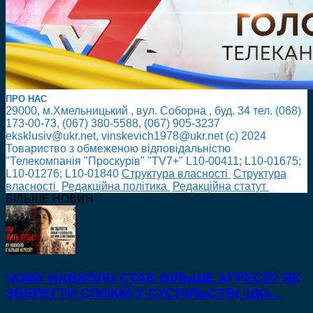
ПРО НАС
29000, м.Хмельницький , вул. Соборна , буд. 34 тел. (068)
173-00-73, (067) 380-5588, (067) 905-3237
eksklusiv@ukr.net, vinskevich1978@ukr.net (с) 2024
Товариство з обмеженою відповідальністю
"Телекомпанія "Проскурів" "TV7+" L10-00411; L10-01675;
L10-01276; L10-01840
Cтруктура власності
Cтруктура
власності
Редакційна політика
Редакційна статут
БІЛЬШЕ НОВИН
ЧОМУ НАВКОЛО СТАЄ БІЛЬШЕ АГРЕСІЇ? ЯК
ЗБЕРЕГТИ СПОКІЙ У СУСПІЛЬСТВІ, ЩО...