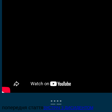
" "
" "
попередня стаття
ЗУСТРІЧ З ДИСИДЕНТОМ