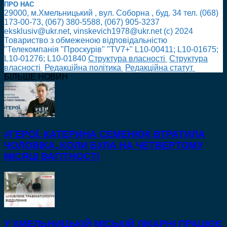
ПРО НАС
29000, м.Хмельницький , вул. Соборна , буд. 34 тел. (068)
173-00-73, (067) 380-5588, (067) 905-3237
eksklusiv@ukr.net, vinskevich1978@ukr.net (с) 2024
Товариство з обмеженою відповідальністю
"Телекомпанія "Проскурів" "TV7+" L10-00411; L10-01675;
L10-01276; L10-01840
Cтруктура власності
Cтруктура
власності
Редакційна політика
Редакційна статут
БІЛЬШЕ НОВИН
#ГЕРОЇ. КАТЕРИНА СЕМЕНЮК ВТРАТИЛА
ЧОЛОВІКА, КОЛИ БУЛА НА ЧЕТВЕРТОМУ
МІСЯЦІ ВАГІТНОСТІ
У ХМЕЛЬНИЦЬКІЙ МІСЬКІЙ ЛІКАРНІ ПРАЦЮЄ