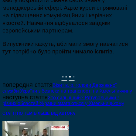
менеджерській сфері. Адже курси спрямовані
на підвищення комунікаційних і керівних
якостей. Навчання відбувалося завдяки
європейським партнерам.
Випускники кажуть, аби мати змогу навчатися
тут потрібно було пройти чимало іспитів.
" "
" "
попередня стаття
Візит в. о. голови Державної
служби України з безпеки на транспорті на Хмельниччину
наступна стаття
Хто сильніший? Рятувальники з
різних областей України змагаються у Хмельницькому
СТАТТІ ПО ТЕМІ
БІЛЬШЕ ВІД АВТОРА