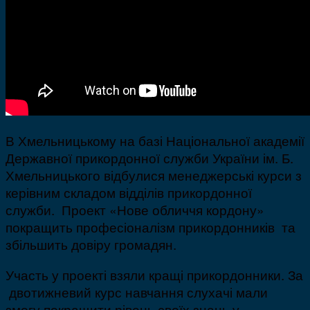
В Хмельницькому на базі Національної академії
Державної прикордонної служби України ім. Б.
Хмельницького відбулися менеджерські курси з
керівним складом відділів прикордонної
служби. Проект «Нове обличчя кордону»
покращить професіоналізм прикордонників та
збільшить довіру громадян.
Участь у проекті взяли кращі прикордонники. За
двотижневий курс навчання слухачі мали
змогу покращити рівень своїх знань у