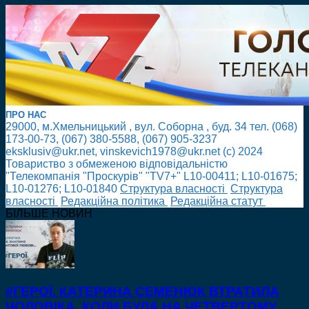
ПРО НАС
29000, м.Хмельницький , вул. Соборна , буд. 34 тел. (068)
173-00-73, (067) 380-5588, (067) 905-3237
eksklusiv@ukr.net, vinskevich1978@ukr.net (с) 2024
Товариство з обмеженою відповідальністю
"Телекомпанія "Проскурів" "TV7+" L10-00411; L10-01675;
L10-01276; L10-01840
Cтруктура власності
Cтруктура
власності
Редакційна політика
Редакційна статут
БІЛЬШЕ НОВИН
#ГЕРОЇ. КАТЕРИНА СЕМЕНЮК ВТРАТИЛА
ЧОЛОВІКА, КОЛИ БУЛА НА ЧЕТВЕРТОМУ