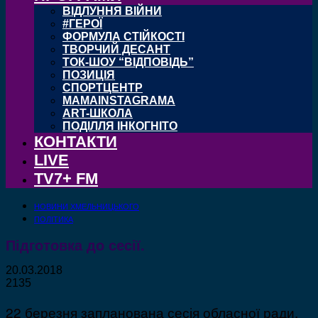
ВІДЛУННЯ ВІЙНИ
#ГЕРОЇ
ФОРМУЛА СТІЙКОСТІ
ТВОРЧИЙ ДЕСАНТ
ТОК-ШОУ “ВІДПОВІДЬ”
ПОЗИЦІЯ
СПОРТЦЕНТР
MAMAINSTAGRAMA
ART-ШКОЛА
ПОДІЛЛЯ ІНКОГНІТО
КОНТАКТИ
LIVE
TV7+ FM
НОВИНИ ХМЕЛЬНИЦЬКОГО
ПОЛІТИКА
Підготовка до сесії.
20.03.2018
2135
22 березня запланована сесія обласної ради.