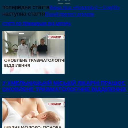
" "
" "
попередня стаття
Вища ліга: «Новатор-2 – СумДУ»
наступна стаття
Піший протест аграріїв
СТАТТІ ПО ТЕМІ
БІЛЬШЕ ВІД АВТОРА
У ХМЕЛЬНИЦЬКІЙ МІСЬКІЙ ЛІКАРНІ ПРАЦЮЄ
ОНОВЛЕНЕ ТРАВМАТОЛОГІЧНЕ ВІДДІЛЕННЯ