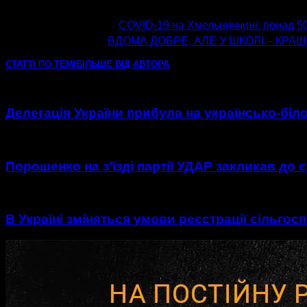
попередня стаття
COVID-19 на Хмельниччині: понад 50
наступна стаття
ВДОМА ДОБРЕ, АЛЕ У ШКОЛІ – КРАЩ
СТАТТІ ПО ТЕМІ
БІЛЬШЕ ВІД АВТОРА
Делегація України прибула на українсько-біл
Порошенко на з’їзді партії УДАР закликав до 
В Україні зміняться умови реєстрації сільгосп