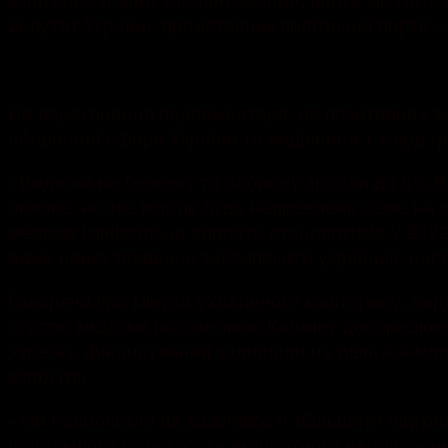
депутат України, представник політичної парті
На переконання парламентаря, до позитивних зм
оборонної сфери України та виділення 1 млрд г
«Видатки на безпеку та оборону зросли до 6% ВВ
левова частка коштів буде направлена саме на 
медиків (мінімальна виплата становитиме у 2022 
адже наше завдання забезпечити українців, наса
Говорячи про мінуси ухваленого кошторису, нард
статтю видатків постановою Кабміну доопрацюют
Україну, фінансування залишили на рівні 4,4 млр
млрд грн.
«Ми наполягали на важливості збільшити підтрим
подальшого розвитку та експортного нарощування