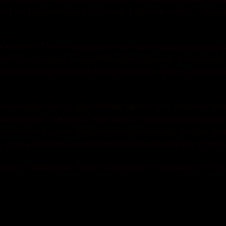
о на сумі в межах 11 млрд 106 млн грн», – поясню
 «ЗА МАЙБУТНЄ» парламентар звертався до уряду з
ю 707 сучасних автомобілів для бригад. Натоміст
 з переїздом на нове місце роботи» у сумі 100 млн
2022 рік не є ідеальним, проте вже зараз у держа
вичайно, ні! Але ми вже маємо ухвалений докуме
тті видатків будуть фінансуватися вчасно. Варто 
 є змога зробити перерозподіл коштів по тих статт
гія Лабазюка, буде наполягати на ухваленні тих 