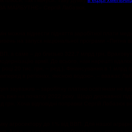
ї «ЗА МАЙБУТНЄ» Сергій Лабазюк.
ін можна віднести підняття заробітної плати ме
ривень на запуск національної програми «Питна в
П, а саме – до близько 322,7 млрд грн. Враховую
модернізацію армії. До всього, нам нарешті вдал
році 20 тис. грн. – ред.). Фінансування в 1 млр
мперед в регіонах, якісною водою», – вважає Лаб
еп зауважив – заробітну платню освітянам не вда
ь вже на початку 2022 року. Щодо державної під
д грн. Хоча відповідні поправки Сергій Лабазюк в
ку агросектору до 1% від ВВП. Для нашої аграрно
. Адже це і створення робочих місць, сплата по