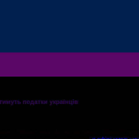
имуть податки українців
жет України на 2022 рік. За проект бюджету про
к плюси, так і мінуси. Таку думку
в ефірі хмельни