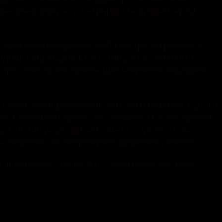
є член Комітету з аграрної політики Сергій
 проханням виділити 905 млн грн на розвиток
ь уряд запровадив статтю видатків «Виплати
 грн. Але чи вистачить цих коштів на закупівлю
ви є чітке розуміння: усі статті видатків будуть
нт і залишити країну без бюджету на наступний
розуміти, що державний бюджет – це не те, що
ях видатків, які потребують дофінансування».
пропозицій, які не було враховані в цілому.