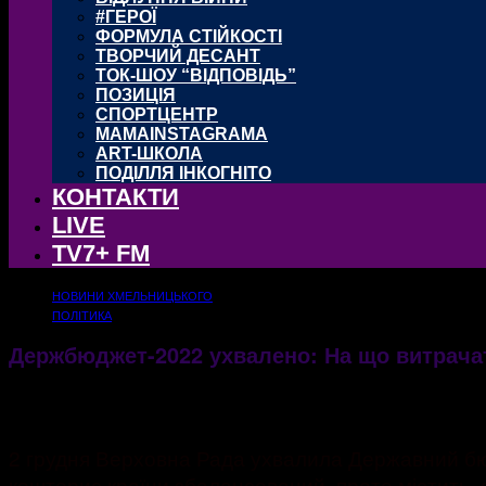
#ГЕРОЇ
ФОРМУЛА СТІЙКОСТІ
ТВОРЧИЙ ДЕСАНТ
ТОК-ШОУ “ВІДПОВІДЬ”
ПОЗИЦІЯ
СПОРТЦЕНТР
MAMAINSTAGRAMA
ART-ШКОЛА
ПОДІЛЛЯ ІНКОГНІТО
КОНТАКТИ
LIVE
TV7+ FM
НОВИНИ ХМЕЛЬНИЦЬКОГО
ПОЛІТИКА
Держбюджет-2022 ухвалено: На що витрачат
03.12.2021
1283
2 грудня Верховна Рада ухвалила Державний бюд
кошторис країни збалансований, проте містить, я