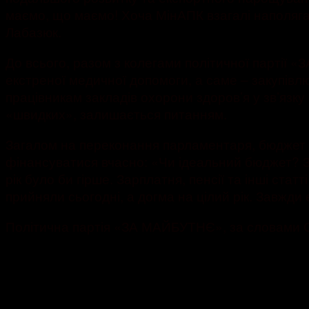
маємо, що маємо! Хоча МінАПК взагалі наполягал
Лабазюк.
До всього, разом з колегами політичної партії
екстреної медичної допомоги, а саме – закупівл
працівникам закладів охорони здоров’я у зв’язку
«швидких», залишається питанням.
Загалом на переконання парламентаря, бюджет на 
фінансуватися вчасно: «Чи ідеальний бюджет? З
рік було би гірше. Зарплатня, пенсії та інші ста
прийняли сьогодні, а догма на цілий рік. Завжди
Політична партія «ЗА МАЙБУТНЄ», за словами Сер