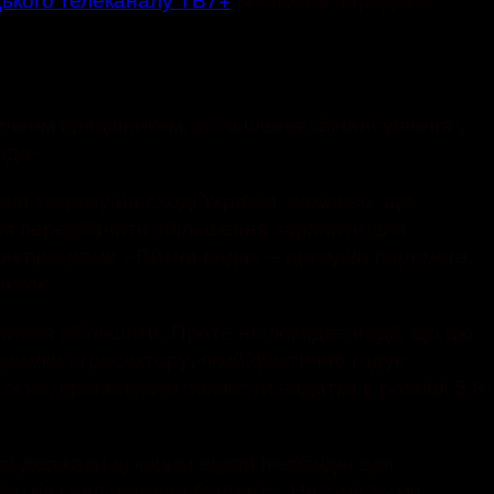
дичним працівникам, збільшення фінансування
ода».
чи загрозу на сході України, важливо, що
ося передбачити збільшення зарплати для
д грн програми «Питна вода» – ще одна перемога,
азюк.
лося збільшити. Проте не покидає надії, що цю
тримки агросектору, який фактично годує
носив, пропонуючи закласти видатки в розмірі 5,8
ї держави ці кошти вкрай необхідні для
датків і наповнення бюджету. Натомість ми