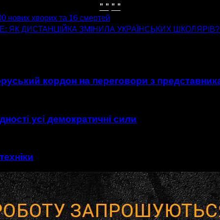
" "
" "
0 нових хворих та 16 смертей
Е: ЯК ДИСТАНЦІЙКА ЗМІНИЛА УКРАЇНСЬКИХ ШКОЛЯРІВ? 
оруський кордон на переговори з представник
єдності усі демократичні сили
техніки