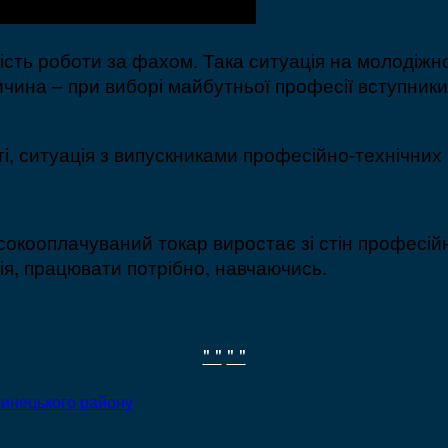
тність роботи за фахом. Така ситуація на молодіж
причина – при виборі майбутньої професії вступники
і, ситуація з випускниками професійно-технічних 
исокооплачуваний токар виростає зі стін професі
ія, працювати потрібно, навчаючись.
" "
" "
линецького району