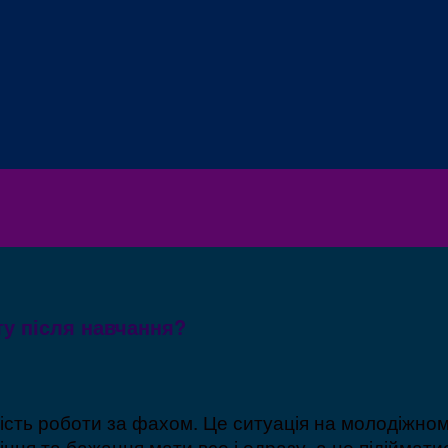
у після навчання?
тність роботи за фахом. Це ситуація на молодіжно
іння та бажання мати все і одразу, а не підіймати