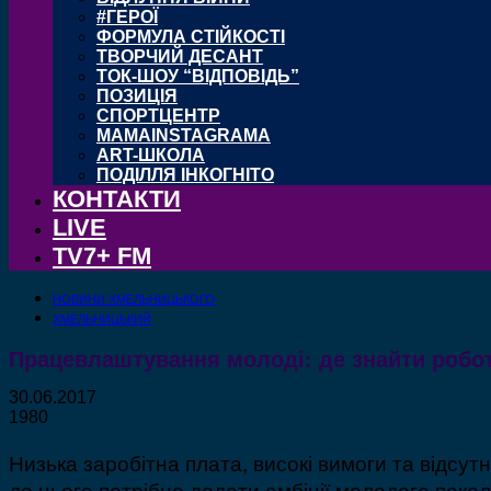
#ГЕРОЇ
ФОРМУЛА СТІЙКОСТІ
ТВОРЧИЙ ДЕСАНТ
ТОК-ШОУ “ВІДПОВІДЬ”
ПОЗИЦІЯ
СПОРТЦЕНТР
MAMAINSTAGRAMA
ART-ШКОЛА
ПОДІЛЛЯ ІНКОГНІТО
КОНТАКТИ
LIVE
TV7+ FM
НОВИНИ ХМЕЛЬНИЦЬКОГО
ХМЕЛЬНИЦЬКИЙ
Працевлаштування молоді: де знайти робот
30.06.2017
1980
Низька заробітна плата, високі вимоги та відсу
до цього потрібно додати амбіції молодого покол