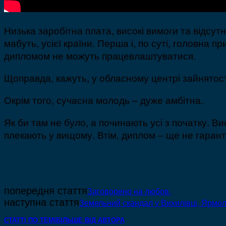
Низька заробітна плата, високі вимоги та відсу
мабуть, усієї країни. Перша і, по суті, головна 
дипломом не можуть працевлаштуватися.
Щоправда, кажуть, у обласному центрі зайнятост
Окрім того, сучасна молодь – дуже амбітна.
Як би там не було, а починають усі з початку. В
плекають у вищому. Втім, диплом – ще не гарант
попередня стаття
Заговорено на любов.
наступна стаття
Земельний скандал у Вихилівці, Ярмо
СТАТТІ ПО ТЕМІ
БІЛЬШЕ ВІД АВТОРА