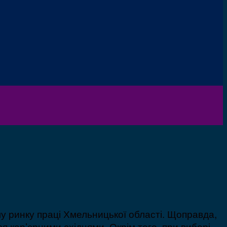
му ринку праці Хмельницької області. Щоправда,
ся кар’єрними східцями. Окрім того, при виборі