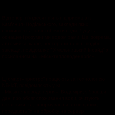
02.09.2021
1500
Відтепер пꞌятдесят пꞌять підприємців із
Камꞌянця−Подільського, заклади яких
споживають значні обсягти води, будуть
оснащені розумними водомірами. Це, зокрема,
автомийки, кафе, ресторани та інші подібні
заклади, повідомляє ” Хмельницький Інсайд” з
посиланням на «Міськтепловоденергія».
Ці смарт−пристрої працюють за технологією
NB-IoT, повідомляють у КП
«Міськтепловоденергія». Водоміри, зібравши
дані про обсяг споживання води, зчитують
показники, та, сформувавши архів даних,
передають їх на обробку на сервер