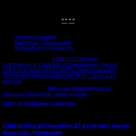
міста.
" "
" "
ТЕГИ
"розумні водоміри"
Камꞌянець – Подільський.
Комунальне підприємство
попередня стаття
КОМПОСТУВАННЯ,
СОРТУВАННЯ, СВІДОМЕ СПОЖИВАННЯ: ЯКІ ЩЕ
СПОСОБИ ВИКИДАТИ СМІТТЯ ЦИВІЛІЗОВАНО?
ГОЛОВНИЙ ІНФОРМАЦІЙНИЙ ДЕНЬ. Запис від 1
вересня
наступна стаття
Передача “МамаInstagrama”.
Анастасія Гаврилова – мама донечки
СТАТТІ ПО ТЕМІ
БІЛЬШЕ ВІД АВТОРА
У Шепетівці встановили 27 вуличних камер
відеоспостереження