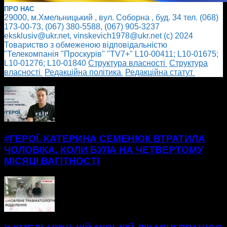
ПРО НАС
29000, м.Хмельницький , вул. Соборна , буд. 34 тел. (068)
173-00-73, (067) 380-5588, (067) 905-3237
eksklusiv@ukr.net, vinskevich1978@ukr.net (с) 2024
Товариство з обмеженою відповідальністю
"Телекомпанія "Проскурів" "TV7+" L10-00411; L10-01675;
L10-01276; L10-01840
Cтруктура власності
Cтруктура
власності
Редакційна політика
Редакційна статут
БІЛЬШЕ НОВИН
#ГЕРОЇ. КАТЕРИНА СЕМЕНЮК ВТРАТИЛА
ЧОЛОВІКА, КОЛИ БУЛА НА ЧЕТВЕРТОМУ
МІСЯЦІ ВАГІТНОСТІ