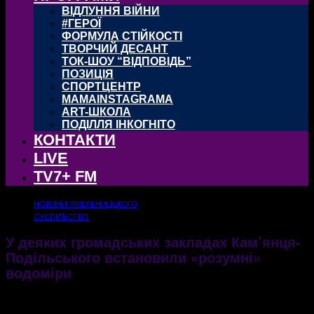
ВІДЛУННЯ ВІЙНИ
#ГЕРОЇ
ФОРМУЛА СТІЙКОСТІ
ТВОРЧИЙ ДЕСАНТ
ТОК-ШОУ “ВІДПОВІДЬ”
ПОЗИЦІЯ
СПОРТЦЕНТР
MAMAINSTAGRAMA
ART-ШКОЛА
ПОДІЛЛЯ ІНКОГНІТО
КОНТАКТИ
LIVE
TV7+ FM
НОВИНИ ХМЕЛЬНИЦЬКОГО
СУСПІЛЬСТВО
У деяких громадських закладах Кам’янця-
Подільського встановили «розумні»
водоміри
У Кам’янці-Подільському комунальне підприємство реалізувало проєкт
автоматизованого збору , обліку та обробки даних з лічильників води