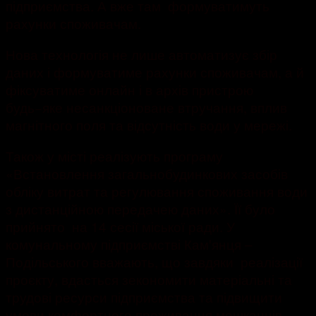
підприємства. А вже там формуватимуть
рахунки споживачам.
Нова технологія не лише автоматизує збір
даних і формуватиме рахунки споживачам, а й
фіксуватиме онлайн і в архів пристрою
будь−яке несанкціоноване втручання, вплив
магнітного поля та відсутність води у мережі.
Також у місті реалізують програму
«Встановлення загальнобудинкових засобів
обліку витрат та регулювання споживання води
з дистанційною передачею даних». Її було
прийнято на 14 сесії міської ради. У
комунальному підприємстві Камꞌянця –
Подільського вважають, що завдяки реалізації
проєкту, вдасться зекономити матеріальні та
трудові ресурси підприємства та підвищити
умови комфортного проживання мешканців